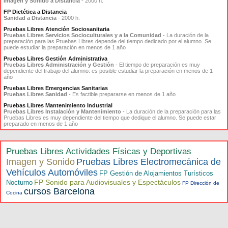
Imagen y Sonido a Distancia
- 2000 h.
FP Dietética a Distancia
Sanidad a Distancia
- 2000 h.
Pruebas Libres Atención Sociosanitaria
Pruebas Libres Servicios Socioculturales y a la Comunidad
- La duración de la
preparación para las Pruebas Libres depende del tiempo dedicado por el alumno. Se
puede estudiar la preparación en menos de 1 año
Pruebas Libres Gestión Administrativa
Pruebas Libres Administración y Gestión
- El tiempo de preparación es muy
dependiente del trabajo del alumno: es posible estudiar la preparación en menos de 1
año
Pruebas Libres Emergencias Sanitarias
Pruebas Libres Sanidad
- Es factible prepararse en menos de 1 año
Pruebas Libres Mantenimiento Industrial
Pruebas Libres Instalación y Mantenimiento
- La duración de la preparación para las
Pruebas Libres es muy dependiente del tiempo que dedique el alumno. Se puede estar
preparado en menos de 1 año
Pruebas Libres Actividades Físicas y Deportivas
Imagen y Sonido
Pruebas Libres Electromecánica de
Vehículos Automóviles
FP Gestión de Alojamientos Turísticos
FP Sonido para Audiovisuales y Espectáculos
Nocturno
FP Dirección de
cursos Barcelona
Cocina