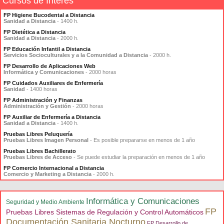
Cursos de Interés
FP Higiene Bucodental a Distancia
Sanidad a Distancia
- 1400 h.
FP Dietética a Distancia
Sanidad a Distancia
- 2000 h.
FP Educación Infantil a Distancia
Servicios Socioculturales y a la Comunidad a Distancia
- 2000 h.
FP Desarrollo de Aplicaciones Web
Informática y Comunicaciones
- 2000 horas
FP Cuidados Auxiliares de Enfermería
Sanidad
- 1400 horas
FP Administración y Finanzas
Administración y Gestión
- 2000 horas
FP Auxiliar de Enfermería a Distancia
Sanidad a Distancia
- 1400 h.
Pruebas Libres Peluquería
Pruebas Libres Imagen Personal
- Es posible prepararse en menos de 1 año
Pruebas Libres Bachillerato
Pruebas Libres de Acceso
- Se puede estudiar la preparación en menos de 1 año
FP Comercio Internacional a Distancia
Comercio y Marketing a Distancia
- 2000 h.
Informática y Comunicaciones
Seguridad y Medio Ambiente
FP
Pruebas Libres Sistemas de Regulación y Control Automáticos
Documentación Sanitaria Nocturno
FP Desarrollo de