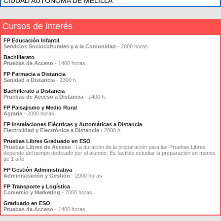
CIUDAD AUTONOMA DE MELILLA
Cursos de Interés
FP Educación Infantil
Servicios Socioculturales y a la Comunidad
- 2000 horas
Bachillerato
Pruebas de Acceso
- 1400 horas
FP Farmacia a Distancia
Sanidad a Distancia
- 1300 h.
Bachillerato a Distancia
Pruebas de Acceso a Distancia
- 1400 h.
FP Paisajismo y Medio Rural
Agraria
- 2000 horas
FP Instalaciones Eléctricas y Automáticas a Distancia
Electricidad y Electrónica a Distancia
- 2000 h.
Pruebas Libres Graduado en ESO
Pruebas Libres de Acceso
- La duración de la preparación para las Pruebas Libres
depende del tiempo dedicado por el alumno. Es factible estudiar la preparación en menos
de 1 año
FP Gestión Administrativa
Administración y Gestión
- 2000 horas
FP Transporte y Logística
Comercio y Marketing
- 2000 horas
Graduado en ESO
Pruebas de Acceso
- 1400 horas