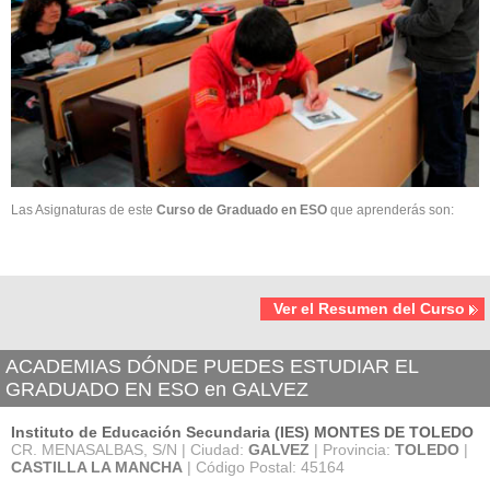
Las Asignaturas de este
Curso de Graduado en ESO
que aprenderás son:
Ver el Resumen del Curso
ACADEMIAS DÓNDE PUEDES ESTUDIAR EL
GRADUADO EN ESO en GALVEZ
Instituto de Educación Secundaria (IES) MONTES DE TOLEDO
CR. MENASALBAS, S/N | Ciudad:
GALVEZ
| Provincia:
TOLEDO
|
CASTILLA LA MANCHA
| Código Postal: 45164