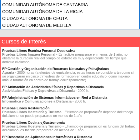
COMUNIDAD AUTÓNOMA DE CANTABRIA
COMUNIDAD AUTÓNOMA DE LA RIOJA
CIUDAD AUTONOMA DE CEUTA
CIUDAD AUTONOMA DE MELILLA
Cursos de Interés
Pruebas Libres Estética Personal Decorativa
Pruebas Libres Imagen Personal
- Es factible prepararse en menos de 1 año, no
obstante la duración real del tiempo de estudio es muy dependiente del tiempo que
dedique el alumno
FP Gestión y Organización de Recursos Naturales y Paisajísticos
Agraria
- 2000 horas (a efectos de equivalencia, estas horas se considerarán como si
se organizaran en cinco trimestres de formación en centro educativo, como máximo,
más la formación en centro de trabajo correspondiente).
FP Animación de Actividades Físicas y Deportivas a Distancia
Actividades Físicas y Deportivas a Distancia
- 2000 h.
FP Administración de Sistemas Informáticos en Red a Distancia
Informática y Comunicaciones a Distancia
- 2000 h.
Pruebas Libres Restauración
Pruebas Libres Hostelería y Turismo
- El tiempo de preparación depende del trabajo
del alumno: se puede prepararse en menos de 1 año
Pruebas Libres Cocina y Gastronomía
Pruebas Libres Hostelería y Turismo
- El tiempo de preparación es función del trabajo
del alumno: es factible prepararse en menos de 1 año
FP Desarrollo de Aplicaciones Informáticas a Distancia