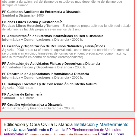
obstante la duración real del tiempo de estudio es muy dependiente del tiempo que
dedique el alumno
FP Cuidados Auxiliares de Enfermería a Distancia
Sanidad a Distancia
- 1400 h.
Pruebas Libres Cocina y Gastronomía
Pruebas Libres Hostelería y Turismo
- El tiempo de preparación es función del trabajo
del alumno: es factible prepararse en menos de 1 año
FP Administración de Sistemas Informáticos en Red a Distancia
Informática y Comunicaciones a Distancia
- 2000 h.
FP Gestión y Organización de Recursos Naturales y Paisajísticos
Agraria
- 2000 horas (a efectos de equivalencia, estas horas se considerarán como si
se organizaran en cinco trimestres de formación en centro educativo, como máximo,
más la formación en centro de trabajo correspondiente).
FP Animación de Actividades Físicas y Deportivas a Distancia
Actividades Físicas y Deportivas a Distancia
- 2000 h.
FP Desarrollo de Aplicaciones Informáticas a Distancia
Informática y Comunicaciones a Distancia
- 2000 h.
FP Trabajos Forestales y de Conservación del Medio Natural
Agraria
- 2000 horas
FP Auxiliar de Enfermería
Sanidad
- 1400 horas
FP Gestión Administrativa a Distancia
Administración y Gestión a Distancia
- 2000 h.
Edificación y Obra Civil a Distancia
Instalación y Mantenimiento
a Distancia
Bachillerato a Distancia
FP Electromecánica de Vehículos
Pruebas Libres
Automóviles
FP Interpretación de la Lengua de Signos Nocturno