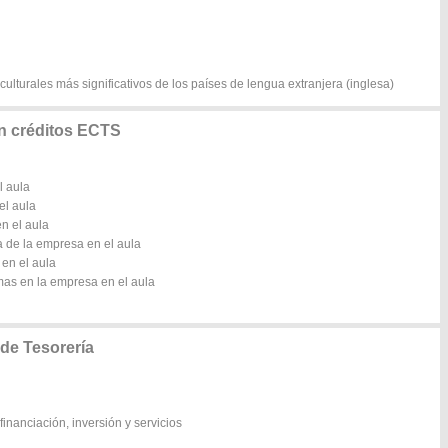
 culturales más significativos de los países de lengua extranjera (inglesa)
en créditos ECTS
l aula
el aula
n el aula
a de la empresa en el aula
 en el aula
mas en la empresa en el aula
 de Tesorería
financiación, inversión y servicios