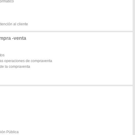
formático
tención al cliente
mpra -venta
tos
las operaciones de compraventa
s de la compraventa
ción Pública