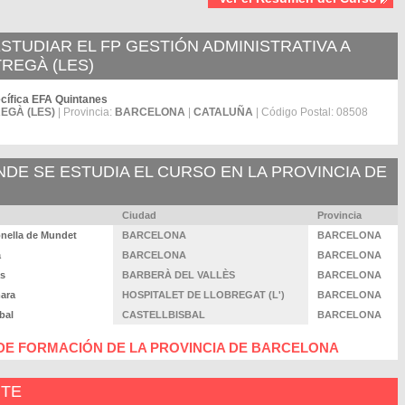
TUDIAR EL FP GESTIÓN ADMINISTRATIVA A
TREGÀ (LES)
cífica EFA Quintanes
EGÀ (LES)
| Provincia:
BARCELONA
|
CATALUÑA
| Código Postal: 08508
E SE ESTUDIA EL CURSO EN LA PROVINCIA DE
Ciudad
Provincia
onella de Mundet
BARCELONA
BARCELONA
a
BARCELONA
BARCELONA
as
BARBERÀ DEL VALLÈS
BARCELONA
mara
HOSPITALET DE LLOBREGAT (L')
BARCELONA
bal
CASTELLBISBAL
BARCELONA
DE FORMACIÓN DE LA PROVINCIA DE BARCELONA
NTE