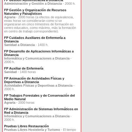
FP Gestión Administrativa a Distancia
Administración y Gestión a Distancia
- 2000 h.
FP Gestión y Organización de Recursos
Naturales y Paisajísticos
Agraria
- 2000 horas (a efectos de equivalencia,
estas horas se considerarán como si se
organizaran en cinco trimestres de formación en
centro educativo, como máximo, más la formación
en centro de trabajo correspondiente).
FP Cuidados Auxiliares de Enfermería a
Distancia
Sanidad a Distancia
- 1400 h.
FP Desarrollo de Aplicaciones Informáticas a
Distancia
Informática y Comunicaciones a Distancia
-
2000 h.
FP Auxiliar de Enfermería
Sanidad
- 1400 horas
FP Animación de Actividades Físicas y
Deportivas a Distancia
Actividades Físicas y Deportivas a Distancia
-
2000 h.
FP Trabajos Forestales y de Conservación del
Medio Natural
Agraria
- 2000 horas
FP Administración de Sistemas Informáticos en
Red a Distancia
Informática y Comunicaciones a Distancia
-
2000 h.
Pruebas Libres Restauración
Pruebas Libres Hostelería y Turismo
- El tiempo