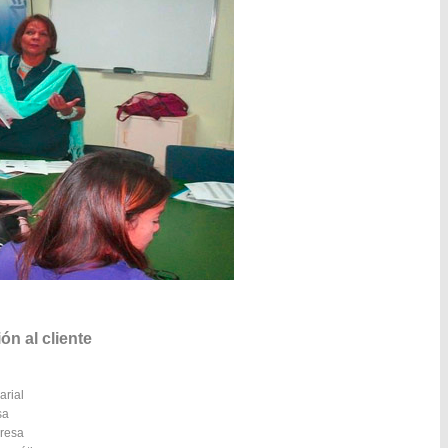
n al cliente
arial
sa
presa