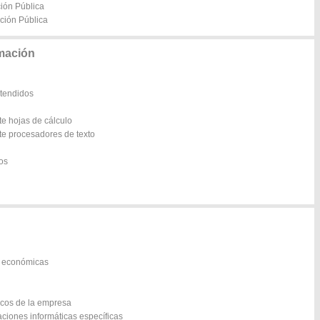
ción Pública
ación Pública
rmación
xtendidos
te hojas de cálculo
te procesadores de texto
os
s económicas
icos de la empresa
aciones informáticas específicas