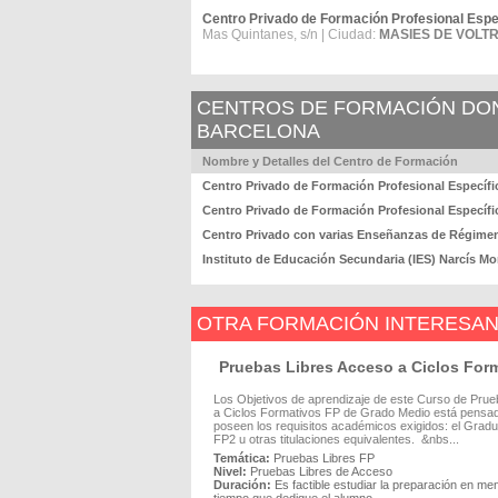
Centro Privado de Formación Profesional Espe
Mas Quintanes, s/n | Ciudad:
MASIES DE VOLTR
CENTROS DE FORMACIÓN DOND
BARCELONA
Nombre y Detalles del Centro de Formación
Centro Privado de Formación Profesional Específi
Centro Privado de Formación Profesional Específ
Centro Privado con varias Enseñanzas de Régime
Instituto de Educación Secundaria (IES) Narcís Mo
OTRA FORMACIÓN INTERESA
Pruebas Libres Acceso a Ciclos For
Los Objetivos de aprendizaje de este Curso de Pru
a Ciclos Formativos FP de Grado Medio está pensada
poseen los requisitos académicos exigidos: el Grad
FP2 u otras titulaciones equivalentes. &nbs...
Temática:
Pruebas Libres FP
Nivel:
Pruebas Libres de Acceso
Duración:
Es factible estudiar la preparación en me