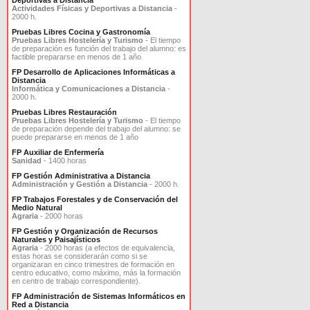
Deportivas a Distancia
Actividades Físicas y Deportivas a Distancia
-
2000 h.
Pruebas Libres Cocina y Gastronomía
Pruebas Libres Hostelería y Turismo
- El tiempo
de preparación es función del trabajo del alumno: es
factible prepararse en menos de 1 año
FP Desarrollo de Aplicaciones Informáticas a
Distancia
Informática y Comunicaciones a Distancia
-
2000 h.
Pruebas Libres Restauración
Pruebas Libres Hostelería y Turismo
- El tiempo
de preparación depende del trabajo del alumno: se
puede prepararse en menos de 1 año
FP Auxiliar de Enfermería
Sanidad
- 1400 horas
FP Gestión Administrativa a Distancia
Administración y Gestión a Distancia
- 2000 h.
FP Trabajos Forestales y de Conservación del
Medio Natural
Agraria
- 2000 horas
FP Gestión y Organización de Recursos
Naturales y Paisajísticos
Agraria
- 2000 horas (a efectos de equivalencia,
estas horas se considerarán como si se
organizaran en cinco trimestres de formación en
centro educativo, como máximo, más la formación
en centro de trabajo correspondiente).
FP Administración de Sistemas Informáticos en
Red a Distancia