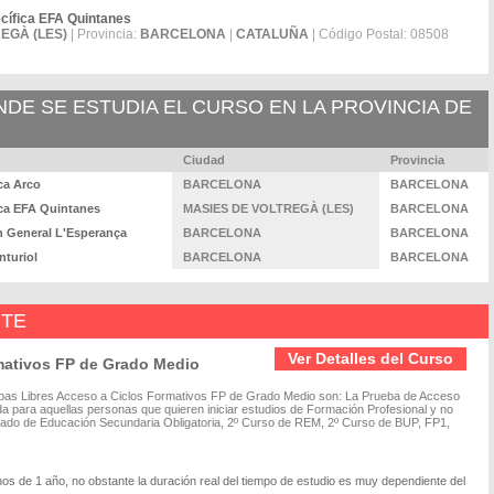
cífica EFA Quintanes
EGÀ (LES)
| Provincia:
BARCELONA
|
CATALUÑA
| Código Postal: 08508
E SE ESTUDIA EL CURSO EN LA PROVINCIA DE
Ciudad
Provincia
ca Arco
BARCELONA
BARCELONA
ica EFA Quintanes
MASIES DE VOLTREGÀ (LES)
BARCELONA
n General L'Esperança
BARCELONA
BARCELONA
nturiol
BARCELONA
BARCELONA
NTE
Ver Detalles del Curso
mativos FP de Grado Medio
ebas Libres Acceso a Ciclos Formativos FP de Grado Medio son: La Prueba de Acceso
 para aquellas personas que quieren iniciar estudios de Formación Profesional y no
uado de Educación Secundaria Obligatoria, 2º Curso de REM, 2º Curso de BUP, FP1,
nos de 1 año, no obstante la duración real del tiempo de estudio es muy dependiente del