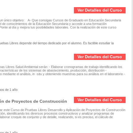
Ver Detalles del Curso
 un único objetivo: A- Que consigas Cursos de Graduado en Educación Secundaria
vel de conocimientos de la Educación Secundaria y accede a una formación
onte al día y mejora tus posibilidades laborales. Con la realización de este curso
uebas Libres depende del tiempo dedicado por el alumno. Es factible estudiar la
Ver Detalles del Curso
as Libres Salud Ambiental serán: - Elaborar cronogramas de trabajo identificando los
características de los sistemas de abastecimiento, producción, distribución -
mediante el análisis, in -situ y obteniendo muestras para su análisis en el laboratorio -
enos de 1 año
Ver Detalles del Curso
ión de Proyectos de Construcción
diar este Curso de Pruebas Libres Desarrollo y Aplicación de Proyectos de Construcción
ción, identificando los diversos procesos constructivos y analizar programas de
borar croquis de conjunto y de detalle, realizando, si es preciso, el cálculo de
nos de 1 año