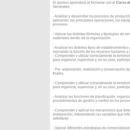
El alumno aprenderá al formarse con el
Curso d
Generales:
- Analizar y desarrollar los procesos de producci
aplicando: las principales operaciones, los equip
procesos.
- Valorar las distintas fórmulas y tipologías de 
materiales dentro de la organización.
- Analizar los distintos tipos de establecimient
valorando la función de los recursos humanos y m
- Comprender y utilizar correctamente la termino
para organizar, supervisar y, en su caso, partici
- Pre -elaboración, realización y conservación d
finales.
- Comprender y utilizar correctamente la termino
para organizar, supervisar y, en su caso, particip
- Analizar las funciones de planificación, organizac
procedimientos de gestión y control en los proce
- Comprender y aplicar los mecanismos que dete
restauración, interpretando las variables que in
satisfactor
- Valorar diferentes estrategias de comercializac