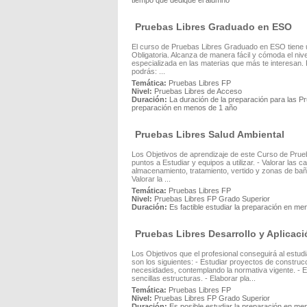
tiempo que dedique el alumno
Pruebas Libres Graduado en ESO
El curso de Pruebas Libres Graduado en ESO tiene
Obligatoria. Alcanza de manera fácil y cómoda el ni
especializada en las materias que más te interesan. P
podrás: ...
Temática:
Pruebas Libres FP
Nivel:
Pruebas Libres de Acceso
Duración:
La duración de la preparación para las Pr
preparación en menos de 1 año
Pruebas Libres Salud Ambiental
Los Objetivos de aprendizaje de este Curso de Prueb
puntos a Estudiar y equipos a utilizar. - Valorar las 
almacenamiento, tratamiento, vertido y zonas de baño 
Valorar la ...
Temática:
Pruebas Libres FP
Nivel:
Pruebas Libres FP Grado Superior
Duración:
Es factible estudiar la preparación en m
Pruebas Libres Desarrollo y Aplicac
Los Objetivos que el profesional conseguirá al estu
son los siguientes: - Estudiar proyectos de construc
necesidades, contemplando la normativa vigente. - Ela
sencillas estructuras. - Elaborar pla...
Temática:
Pruebas Libres FP
Nivel:
Pruebas Libres FP Grado Superior
Duración:
Es posible estudiar la preparación en me