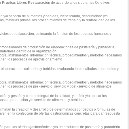
e Pruebas Libres Restauración
de acuerdo a los siguientes Objetivos
ón y/o servicio de alimentos y bebidas, identificando, describiendo y/o
os, materias primas, los procedimientos de trabajo y la rentabilidad de los
servicios de restauración, estimando la función de los recursos humanos y
os y modalidades de producción de elaboraciones de pastelería y panadería,
ateriales dentro de la organización.
logía, instrumentos, información técnica, procedimientos y métodos necesarios
par en los procesos de aprovisionamiento
e elaboraciones culinarias y bebidas, evaluando los resultados intermedios y
logía, instrumentos, información técnica, procedimientos y métodos necesarios
ar en los procesos de pre -servicio, servicio y post -servicio de alimentos
ión y gestión y control integral de la calidad, y definir y/o aplicar los
sos de producción y/o servicio de alimentos y bebidas.
rminan la creación y desarrollo de determinados conceptos o fórmulas de
fluyen en la confección de ofertas gastronómicas concretas para dar respuesta
ión para las ofertas gastronómicas y/o de productos de pastelería y panadería