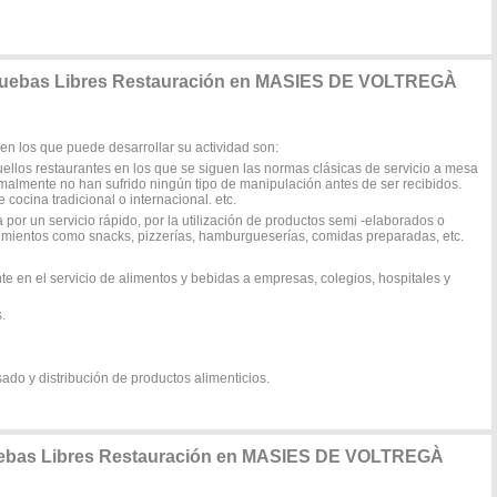
 Pruebas Libres Restauración en MASIES DE VOLTREGÀ
 en los que puede desarrollar su actividad son:
uellos restaurantes en los que se siguen las normas clásicas de servicio a mesa
malmente no han sufrido ningún tipo de manipulación antes de ser recibidos.
 cocina tradicional o internacional. etc.
 por un servicio rápido, por la utilización de productos semi -elaborados o
cimientos como snacks, pizzerías, hamburgueserías, comidas preparadas, etc.
e en el servicio de alimentos y bebidas a empresas, colegios, hospitales y
.
o y distribución de productos alimenticios.
ruebas Libres Restauración en MASIES DE VOLTREGÀ