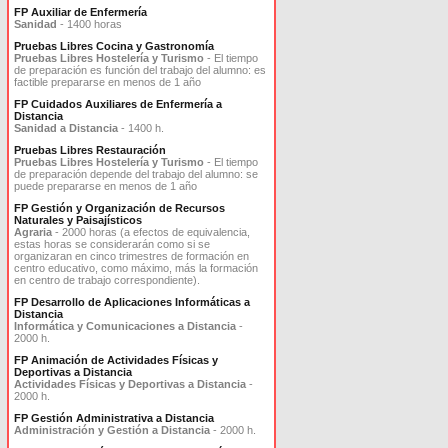
FP Auxiliar de Enfermería
Sanidad
- 1400 horas
Pruebas Libres Cocina y Gastronomía
Pruebas Libres Hostelería y Turismo
- El tiempo
de preparación es función del trabajo del alumno: es
factible prepararse en menos de 1 año
FP Cuidados Auxiliares de Enfermería a
Distancia
Sanidad a Distancia
- 1400 h.
Pruebas Libres Restauración
Pruebas Libres Hostelería y Turismo
- El tiempo
de preparación depende del trabajo del alumno: se
puede prepararse en menos de 1 año
FP Gestión y Organización de Recursos
Naturales y Paisajísticos
Agraria
- 2000 horas (a efectos de equivalencia,
estas horas se considerarán como si se
organizaran en cinco trimestres de formación en
centro educativo, como máximo, más la formación
en centro de trabajo correspondiente).
FP Desarrollo de Aplicaciones Informáticas a
Distancia
Informática y Comunicaciones a Distancia
-
2000 h.
FP Animación de Actividades Físicas y
Deportivas a Distancia
Actividades Físicas y Deportivas a Distancia
-
2000 h.
FP Gestión Administrativa a Distancia
Administración y Gestión a Distancia
- 2000 h.