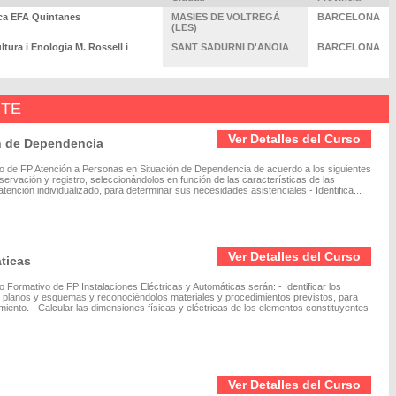
ica EFA Quintanes
MASIES DE VOLTREGÀ
BARCELONA
(LES)
ltura i Enologia M. Rossell i
SANT SADURNI D'ANOIA
BARCELONA
NTE
Ver Detalles del Curso
n de Dependencia
tivo de FP Atención a Personas en Situación de Dependencia de acuerdo a los siguientes
bservación y registro, seleccionándolos en función de las características de las
ención individualizado, para determinar sus necesidades asistenciales - Identifica...
Ver Detalles del Curso
áticas
 Formativo de FP Instalaciones Eléctricas y Automáticas serán: - Identificar los
o planos y esquemas y reconociéndolos materiales y procedimientos previstos, para
miento. - Calcular las dimensiones físicas y eléctricas de los elementos constituyentes
Ver Detalles del Curso