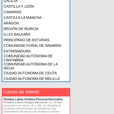
GALICIA
CASTILLA Y LEÓN
CANARIAS
CASTILLA LA MANCHA
ARAGÓN
REGIÓN DE MURCIA
ILLES BALEARS
PRINCIPADO DE ASTURIAS
COMUNIDAD FORAL DE NAVARRA
EXTREMADURA
COMUNIDAD AUTÓNOMA DE
CANTABRIA
COMUNIDAD AUTÓNOMA DE LA
RIOJA
CIUDAD AUTONOMA DE CEUTA
CIUDAD AUTONOMA DE MELILLA
Cursos de Interés
Pruebas Libres Estética Personal Decorativa
Pruebas Libres Imagen Personal
- Es factible
prepararse en menos de 1 año, no obstante la
duración real del tiempo de estudio es muy
dependiente del tiempo que dedique el alumno