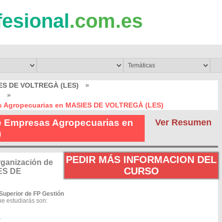
fesional
.com.es
ES DE VOLTREGÀ (LES)
»
)
»
as Agropecuarias en MASIES DE VOLTREGÀ (LES)
e Empresas Agropecuarias en
Ver Resumen
)
PEDIR MÁS INFORMACION DEL
rganización de
CURSO
ES DE
Superior de FP Gestión
e estudiarás son:
.