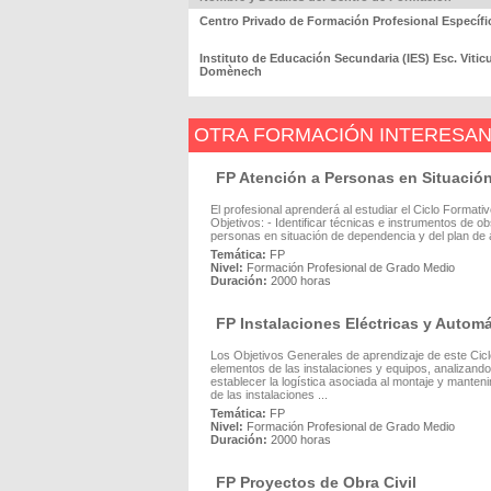
Centro Privado de Formación Profesional Específ
Instituto de Educación Secundaria (IES) Esc. Viticu
Domènech
OTRA FORMACIÓN INTERESA
FP Atención a Personas en Situació
El profesional aprenderá al estudiar el Ciclo Forma
Objetivos: - Identificar técnicas e instrumentos de o
personas en situación de dependencia y del plan de at
Temática:
FP
Nivel:
Formación Profesional de Grado Medio
Duración:
2000 horas
FP Instalaciones Eléctricas y Autom
Los Objetivos Generales de aprendizaje de este Ciclo
elementos de las instalaciones y equipos, analizand
establecer la logística asociada al montaje y manteni
de las instalaciones ...
Temática:
FP
Nivel:
Formación Profesional de Grado Medio
Duración:
2000 horas
FP Proyectos de Obra Civil