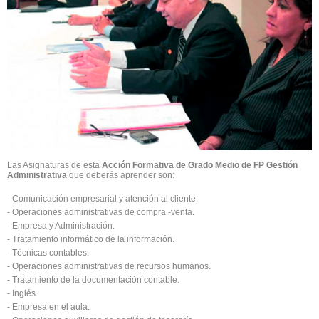
Las Asignaturas de esta
Acción Formativa de Grado Medio de FP Gestión
Administrativa
que deberás aprender son:
- Comunicación empresarial y atención al cliente.
- Operaciones administrativas de compra -venta.
- Empresa y Administración.
- Tratamiento informático de la información.
- Técnicas contables.
- Operaciones administrativas de recursos humanos.
- Tratamiento de la documentación contable.
- Inglés.
- Empresa en el aula.