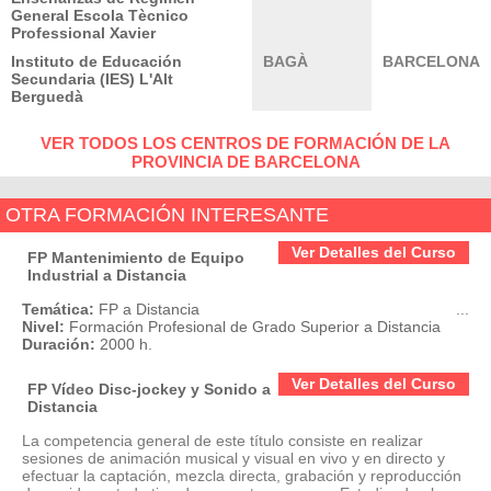
General Escola Tècnico
Professional Xavier
Instituto de Educación
BAGÀ
BARCELONA
Secundaria (IES) L'Alt
Berguedà
VER TODOS LOS CENTROS DE FORMACIÓN DE LA
PROVINCIA DE BARCELONA
OTRA FORMACIÓN INTERESANTE
Ver Detalles del Curso
FP Mantenimiento de Equipo
Industrial a Distancia
Temática:
FP a Distancia
...
Nivel:
Formación Profesional de Grado Superior a Distancia
Duración:
2000 h.
Ver Detalles del Curso
FP Vídeo Disc-jockey y Sonido a
Distancia
La competencia general de este título consiste en realizar
sesiones de animación musical y visual en vivo y en directo y
efectuar la captación, mezcla directa, grabación y reproducción