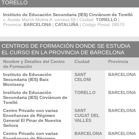
TORELLO
Instituto de Educación Secundaria (IES) Cirviànum de Torelló
c. Ausiàs March Molina A. correus 69 | Ciudad:
TORELLO
|
Provincia:
BARCELONA
|
CATALUÑA
| Código Postal: 08570
CENTROS DE FORMACIÓN DONDE SE ESTUDIA
EL CURSO EN LA PROVINCIA DE BARCELONA
Nombre y Detalles del Centro
Ciudad
Provincia
de Formación
Instituto de Educación
SANT
BARCELONA
Secundaria (IES) Baix
CELONI
Montseny
Instituto de Educación
TORELLO
BARCELONA
Secundaria (IES) Cirviànum de
Torelló
Centro Privado con varias
SANT
BARCELONA
Enseñanzas de Régimen
CUGAT DEL
General El Pinar de Nuestra
VALLÈS
Señora
Centro Privado con varias
BARCELONA
BARCELONA
Enseñanzas de Régimen