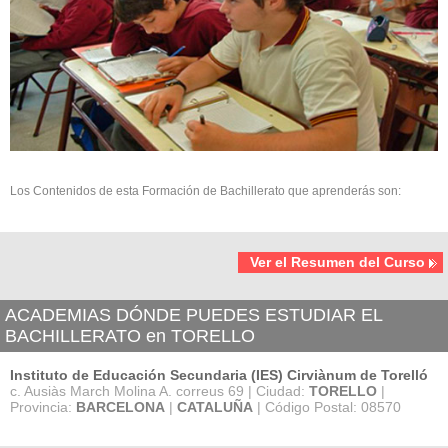
Los Contenidos de esta Formación de Bachillerato que aprenderás son:
Ver el Resumen del Curso
ACADEMIAS DÓNDE PUEDES ESTUDIAR EL
BACHILLERATO en TORELLO
Instituto de Educación Secundaria (IES) Cirviànum de Torelló
c. Ausiàs March Molina A. correus 69 | Ciudad:
TORELLO
|
Provincia:
BARCELONA
|
CATALUÑA
| Código Postal: 08570