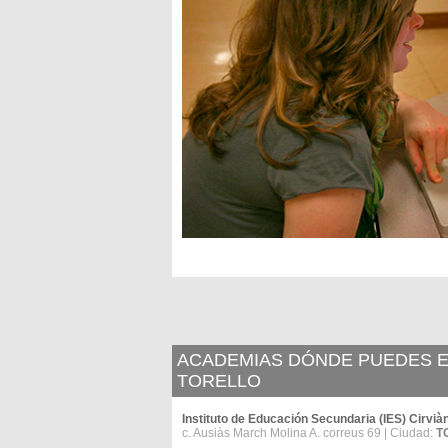
ACADEMIAS DÓNDE PUEDES ES
TORELLO
Instituto de Educación Secundaria (IES) Cirvià
c. Ausiàs March Molina A. correus 69 | Ciudad:
T