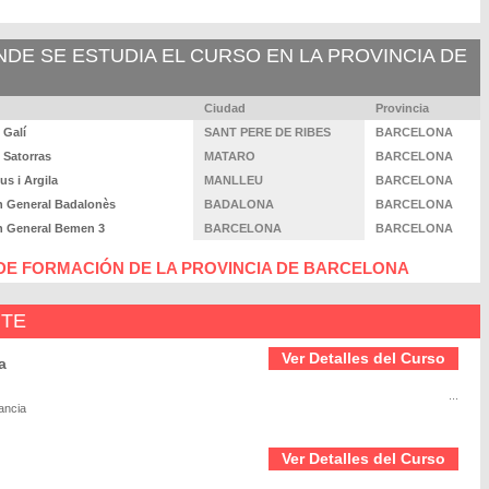
E SE ESTUDIA EL CURSO EN LA PROVINCIA DE
Ciudad
Provincia
 Galí
SANT PERE DE RIBES
BARCELONA
 Satorras
MATARO
BARCELONA
s i Argila
MANLLEU
BARCELONA
n General Badalonès
BADALONA
BARCELONA
n General Bemen 3
BARCELONA
BARCELONA
DE FORMACIÓN DE LA PROVINCIA DE BARCELONA
NTE
Ver Detalles del Curso
a
...
ancia
Ver Detalles del Curso