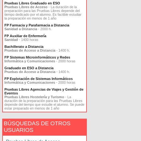
Pruebas Libres Graduado en ESO
Pruebas Libres de Acceso
- La duración de la
preparación para las Pruebas Libres depende del
tiempo dedicado por el alumno. Es factible estudiar
la preparación en menos de 1 año
FP Farmacia y Parafarmacia a Distancia
Sanidad a Distancia
- 2000 h.
FP Auxiliar de Enfermería
Sanidad
- 1400 horas
Bachillerato a Distancia
Pruebas de Acceso a Distancia
- 1400 h.
FP Sistemas Microinformáticos y Redes
Informática y Comunicaciones
- 2000 horas
Graduado en ESO a Distancia
Pruebas de Acceso a Distancia
- 1400 h.
FP Explotación de Sistemas Informáticos
Informática y Comunicaciones
- 2000 horas
Pruebas Libres Agencias de Viajes y Gestión de
Eventos
Pruebas Libres Hostelería y Turismo
- La
duración de la preparación para las Pruebas Libres
depende del tiempo que estudie el alumno. Se puede
estar preparado en menos de 1 año
BÚSQUEDAS DE OTROS
USUARIOS