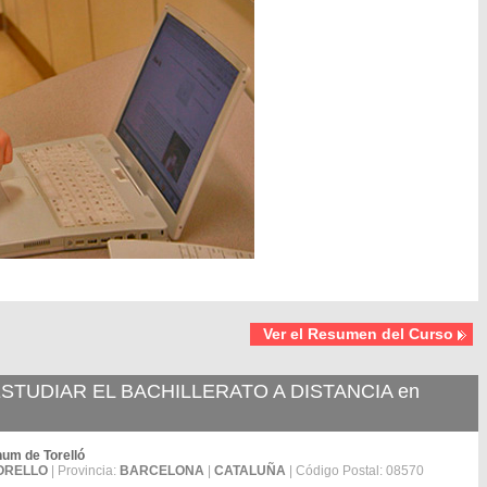
Ver el Resumen del Curso
TUDIAR EL BACHILLERATO A DISTANCIA en
num de Torelló
ORELLO
| Provincia:
BARCELONA
|
CATALUÑA
| Código Postal: 08570