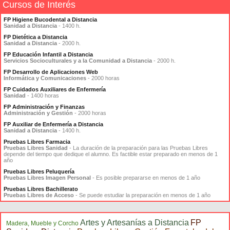
Cursos de Interés
FP Higiene Bucodental a Distancia
Sanidad a Distancia
- 1400 h.
FP Dietética a Distancia
Sanidad a Distancia
- 2000 h.
FP Educación Infantil a Distancia
Servicios Socioculturales y a la Comunidad a Distancia
- 2000 h.
FP Desarrollo de Aplicaciones Web
Informática y Comunicaciones
- 2000 horas
FP Cuidados Auxiliares de Enfermería
Sanidad
- 1400 horas
FP Administración y Finanzas
Administración y Gestión
- 2000 horas
FP Auxiliar de Enfermería a Distancia
Sanidad a Distancia
- 1400 h.
Pruebas Libres Farmacia
Pruebas Libres Sanidad
- La duración de la preparación para las Pruebas Libres
depende del tiempo que dedique el alumno. Es factible estar preparado en menos de 1
año
Pruebas Libres Peluquería
Pruebas Libres Imagen Personal
- Es posible prepararse en menos de 1 año
Pruebas Libres Bachillerato
Pruebas Libres de Acceso
- Se puede estudiar la preparación en menos de 1 año
Artes y Artesanías a Distancia
FP
Madera, Mueble y Corcho