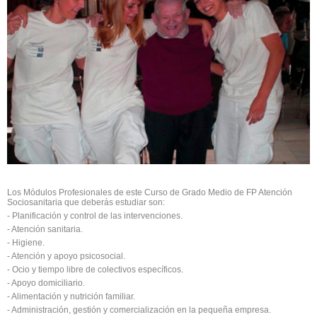
Los Módulos Profesionales de este Curso de Grado Medio de FP Atención
Sociosanitaria que deberás estudiar son:
- Planificación y control de las intervenciones.
- Atención sanitaria.
- Higiene.
- Atención y apoyo psicosocial.
- Ocio y tiempo libre de colectivos específicos.
- Apoyo domiciliario.
- Alimentación y nutrición familiar.
- Administración, gestión y comercialización en la pequeña empresa.