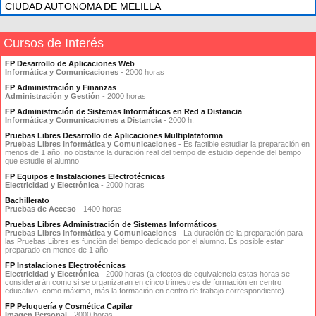
CIUDAD AUTONOMA DE MELILLA
Cursos de Interés
FP Desarrollo de Aplicaciones Web
Informática y Comunicaciones
- 2000 horas
FP Administración y Finanzas
Administración y Gestión
- 2000 horas
FP Administración de Sistemas Informáticos en Red a Distancia
Informática y Comunicaciones a Distancia
- 2000 h.
Pruebas Libres Desarrollo de Aplicaciones Multiplataforma
Pruebas Libres Informática y Comunicaciones
- Es factible estudiar la preparación en
menos de 1 año, no obstante la duración real del tiempo de estudio depende del tiempo
que estudie el alumno
FP Equipos e Instalaciones Electrotécnicas
Electricidad y Electrónica
- 2000 horas
Bachillerato
Pruebas de Acceso
- 1400 horas
Pruebas Libres Administración de Sistemas Informáticos
Pruebas Libres Informática y Comunicaciones
- La duración de la preparación para
las Pruebas Libres es función del tiempo dedicado por el alumno. Es posible estar
preparado en menos de 1 año
FP Instalaciones Electrotécnicas
Electricidad y Electrónica
- 2000 horas (a efectos de equivalencia estas horas se
considerarán como si se organizaran en cinco trimestres de formación en centro
educativo, como máximo, más la formación en centro de trabajo correspondiente).
FP Peluquería y Cosmética Capilar
Imagen Personal
- 2000 horas