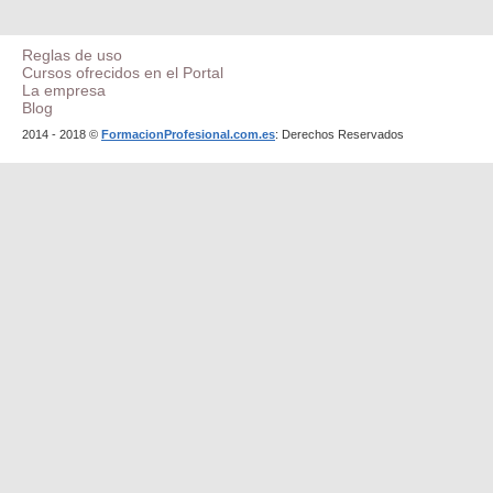
Reglas de uso
Cursos ofrecidos en el Portal
La empresa
Blog
2014 - 2018 ©
FormacionProfesional.com.es
: Derechos Reservados