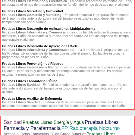
Pruebas Libres Electricidad y Electrónica
- Es posible prepararse en menos de 1 año,
no obstante el tiempo de preparación real es función del tiempo dedicado por el alumno
Pruebas Libres Marketing y Publicidad
Pruebas Libres Comercio y Marketing
- Es posible estudiar la preparación en menos
de 1 año, no obstante la duración real del tiempo de estudio es muy dependiente del
tiempo dedicado por el alumno
Pruebas Libres Desarrollo de Aplicaciones Multiplataforma
Pruebas Libres Informática y Comunicaciones
- Es factible estudiar la preparación en
menos de 1 año, no obstante la duración real del tiempo de estudio depende del tiempo
que estudie el alumno
Pruebas Libres Desarrollo de Aplicaciones Web
Pruebas Libres Informática y Comunicaciones
- La duración de la preparación para
las Pruebas Libres depende del tiempo que estudie el alumno. Es factible estudiar la
preparación en menos de 1 año
Pruebas Libres Prevención de Riesgos
Pruebas Libres Instalación y Mantenimiento
- La duración de la preparación para las
Pruebas Libres es muy dependiente del tiempo dedicado por el alumno. Es posible
estudiar la preparación en menos de 1 año
Pruebas Libres Laboratorio Clínico
Pruebas Libres Sanidad
- Es factible estudiar la preparación en menos de 1 año, no
obstante la duración real del tiempo de estudio depende del tiempo dedicado por el
alumno
Pruebas Libres Auxiliar de Enfermería
Pruebas Libres Sanidad
- La duración de la preparación para las Pruebas Libres
depende del tiempo que estudie el alumno. Se puede prepararse en menos de 1 año
Sanidad
Pruebas Libres
Pruebas Libres Energía y Agua
Farmacia y Parafarmacia
FP Radioterapia Nocturno
Pruebas Libres
Acceso a Ciclos Formativos FP de Grado Superior