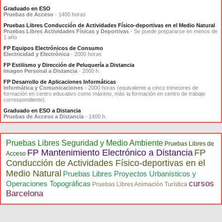
Graduado en ESO
Pruebas de Acceso
- 1400 horas
Pruebas Libres Conducción de Actividades Físico-deportivas en el Medio Natural
Pruebas Libres Actividades Físicas y Deportivas
- Se puede prepararse en menos de
1 año
FP Equipos Electrónicos de Consumo
Electricidad y Electrónica
- 2000 horas
FP Estilismo y Dirección de Peluquería a Distancia
Imagen Personal a Distancia
- 2000 h.
FP Desarrollo de Aplicaciones Informáticas
Informática y Comunicaciones
- 2000 horas (equivalente a cinco trimestres de
formación en centro educativo como máximo, más la formación en centro de trabajo
correspondiente).
Graduado en ESO a Distancia
Pruebas de Acceso a Distancia
- 1400 h.
Pruebas Libres Seguridad y Medio Ambiente
Pruebas Libres de
FP Mantenimiento Electrónico a Distancia
FP
Acceso
Conducción de Actividades Físico-deportivas en el
Medio Natural
Pruebas Libres Proyectos Urbanísticos y
cursos
Operaciones Topográficas
Pruebas Libres Animación Turística
Barcelona