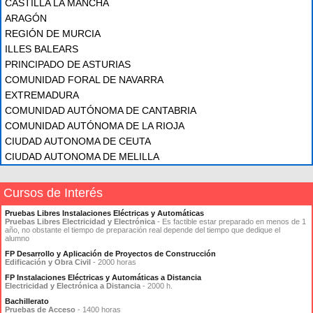
CASTILLA LA MANCHA
ARAGÓN
REGIÓN DE MURCIA
ILLES BALEARS
PRINCIPADO DE ASTURIAS
COMUNIDAD FORAL DE NAVARRA
EXTREMADURA
COMUNIDAD AUTÓNOMA DE CANTABRIA
COMUNIDAD AUTÓNOMA DE LA RIOJA
CIUDAD AUTONOMA DE CEUTA
CIUDAD AUTONOMA DE MELILLA
Cursos de Interés
Pruebas Libres Instalaciones Eléctricas y Automáticas
Pruebas Libres Electricidad y Electrónica
- Es factible estar preparado en menos de 1
año, no obstante el tiempo de preparación real depende del tiempo que dedique el
alumno
FP Desarrollo y Aplicación de Proyectos de Construcción
Edificación y Obra Civil
- 2000 horas
FP Instalaciones Eléctricas y Automáticas a Distancia
Electricidad y Electrónica a Distancia
- 2000 h.
Bachillerato
Pruebas de Acceso
- 1400 horas