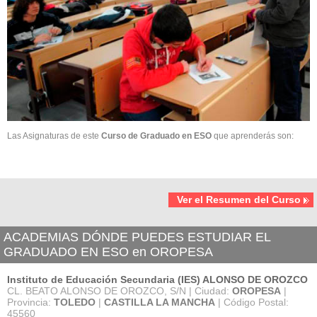
Las Asignaturas de este
Curso de Graduado en ESO
que aprenderás son:
Ver el Resumen del Curso
ACADEMIAS DÓNDE PUEDES ESTUDIAR EL
GRADUADO EN ESO en OROPESA
Instituto de Educación Secundaria (IES) ALONSO DE OROZCO
CL. BEATO ALONSO DE OROZCO, S/N | Ciudad:
OROPESA
|
Provincia:
TOLEDO
|
CASTILLA LA MANCHA
| Código Postal:
45560