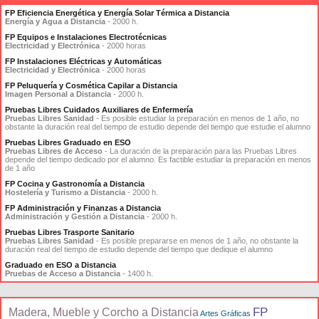
FP Eficiencia Energética y Energía Solar Térmica a Distancia
Energía y Agua a Distancia
- 2000 h.
FP Equipos e Instalaciones Electrotécnicas
Electricidad y Electrónica
- 2000 horas
FP Instalaciones Eléctricas y Automáticas
Electricidad y Electrónica
- 2000 horas
FP Peluquería y Cosmética Capilar a Distancia
Imagen Personal a Distancia
- 2000 h.
Pruebas Libres Cuidados Auxiliares de Enfermería
Pruebas Libres Sanidad
- Es posible estudiar la preparación en menos de 1 año, no
obstante la duración real del tiempo de estudio depende del tiempo que estudie el alumno
Pruebas Libres Graduado en ESO
Pruebas Libres de Acceso
- La duración de la preparación para las Pruebas Libres
depende del tiempo dedicado por el alumno. Es factible estudiar la preparación en menos
de 1 año
FP Cocina y Gastronomía a Distancia
Hostelería y Turismo a Distancia
- 2000 h.
FP Administración y Finanzas a Distancia
Administración y Gestión a Distancia
- 2000 h.
Pruebas Libres Trasporte Sanitario
Pruebas Libres Sanidad
- Es posible prepararse en menos de 1 año, no obstante la
duración real del tiempo de estudio depende del tiempo que dedique el alumno
Graduado en ESO a Distancia
Pruebas de Acceso a Distancia
- 1400 h.
FP
Madera, Mueble y Corcho a Distancia
Artes Gráficas