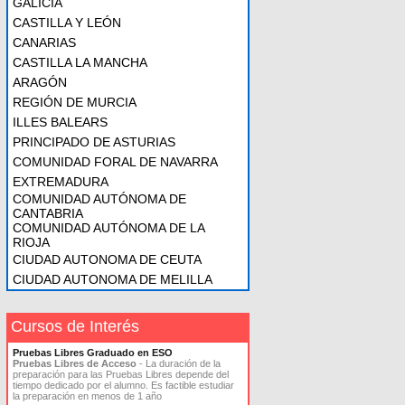
GALICIA
CASTILLA Y LEÓN
CANARIAS
CASTILLA LA MANCHA
ARAGÓN
REGIÓN DE MURCIA
ILLES BALEARS
PRINCIPADO DE ASTURIAS
COMUNIDAD FORAL DE NAVARRA
EXTREMADURA
COMUNIDAD AUTÓNOMA DE
CANTABRIA
COMUNIDAD AUTÓNOMA DE LA
RIOJA
CIUDAD AUTONOMA DE CEUTA
CIUDAD AUTONOMA DE MELILLA
Cursos de Interés
Pruebas Libres Graduado en ESO
Pruebas Libres de Acceso
- La duración de la
preparación para las Pruebas Libres depende del
tiempo dedicado por el alumno. Es factible estudiar
la preparación en menos de 1 año