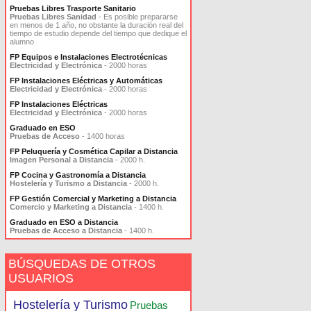
Pruebas Libres Trasporte Sanitario
Pruebas Libres Sanidad
- Es posible prepararse
en menos de 1 año, no obstante la duración real del
tiempo de estudio depende del tiempo que dedique el
alumno
FP Equipos e Instalaciones Electrotécnicas
Electricidad y Electrónica
- 2000 horas
FP Instalaciones Eléctricas y Automáticas
Electricidad y Electrónica
- 2000 horas
FP Instalaciones Eléctricas
Electricidad y Electrónica
- 2000 horas
Graduado en ESO
Pruebas de Acceso
- 1400 horas
FP Peluquería y Cosmética Capilar a Distancia
Imagen Personal a Distancia
- 2000 h.
FP Cocina y Gastronomía a Distancia
Hostelería y Turismo a Distancia
- 2000 h.
FP Gestión Comercial y Marketing a Distancia
Comercio y Marketing a Distancia
- 1400 h.
Graduado en ESO a Distancia
Pruebas de Acceso a Distancia
- 1400 h.
BÚSQUEDAS DE OTROS
USUARIOS
Hostelería y Turismo
Pruebas