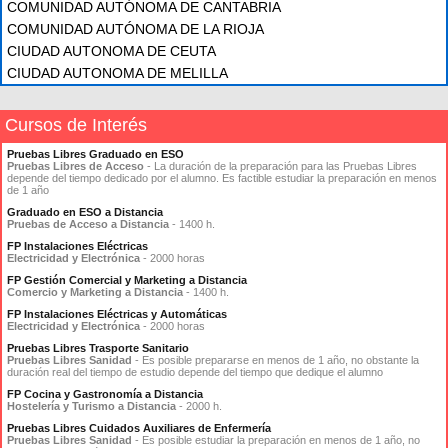
COMUNIDAD AUTÓNOMA DE CANTABRIA
COMUNIDAD AUTÓNOMA DE LA RIOJA
CIUDAD AUTONOMA DE CEUTA
CIUDAD AUTONOMA DE MELILLA
Cursos de Interés
Pruebas Libres Graduado en ESO
Pruebas Libres de Acceso
- La duración de la preparación para las Pruebas Libres
depende del tiempo dedicado por el alumno. Es factible estudiar la preparación en menos
de 1 año
Graduado en ESO a Distancia
Pruebas de Acceso a Distancia
- 1400 h.
FP Instalaciones Eléctricas
Electricidad y Electrónica
- 2000 horas
FP Gestión Comercial y Marketing a Distancia
Comercio y Marketing a Distancia
- 1400 h.
FP Instalaciones Eléctricas y Automáticas
Electricidad y Electrónica
- 2000 horas
Pruebas Libres Trasporte Sanitario
Pruebas Libres Sanidad
- Es posible prepararse en menos de 1 año, no obstante la
duración real del tiempo de estudio depende del tiempo que dedique el alumno
FP Cocina y Gastronomía a Distancia
Hostelería y Turismo a Distancia
- 2000 h.
Pruebas Libres Cuidados Auxiliares de Enfermería
Pruebas Libres Sanidad
- Es posible estudiar la preparación en menos de 1 año, no