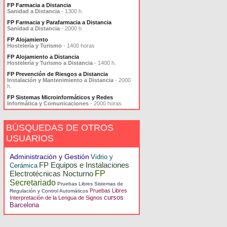
FP Farmacia a Distancia
Sanidad a Distancia
- 1300 h.
FP Farmacia y Parafarmacia a Distancia
Sanidad a Distancia
- 2000 h.
FP Alojamiento
Hostelería y Turismo
- 1400 horas
FP Alojamiento a Distancia
Hostelería y Turismo a Distancia
- 1400 h.
FP Prevención de Riesgos a Distancia
Instalación y Mantenimiento a Distancia
- 2000
h.
FP Sistemas Microinformáticos y Redes
Informática y Comunicaciones
- 2000 horas
BÚSQUEDAS DE OTROS
USUARIOS
Administración y Gestión
Vidrio y
FP Equipos e Instalaciones
Cerámica
Electrotécnicas Nocturno
FP
Secretariado
Pruebas Libres Sistemas de
Pruebas Libres
Regulación y Control Automáticos
cursos
Interpretación de la Lengua de Signos
Barcelona