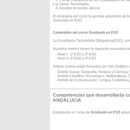
3- Cursar cualquiera de las modalidades de Bac
y la Salud, Tecnología).
4- Acceder al mundo laboral.
El programa del curso te permite adentrarte de f
Graduado en ESO.
Contenidos del curso Graduado en ESO
La Enseñanza Secundaria Obligatoria(ESO), const
Nuestros niveles tienen la siguiente equivalencia
- Nivel I: 1º ESO y 2º ESO
- Nivel II: 3º ESO y 4º ESO
Ambos niveles están formados por tres Ámbitos 
- Ámbito Social: Geografía, Historia y Ciencias 
- Ámbito Científico-Tecnológico: Matemáticas, C
- Ámbito de Comunicación: Lengua Castellana, L
Competencias que desarrollarás
ANDALUCIA
Estudiando el Curso de
Graduado en ESO
adquir