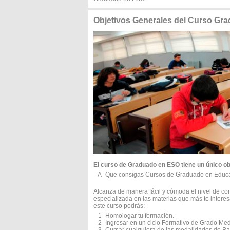
Objetivos Generales del Curso 
El curso de Graduado en ESO tiene un único ob
A- Que consigas Cursos de Graduado en Educac
Alcanza de manera fácil y cómoda el nivel de c
especializada en las materias que más te interesa
este curso podrás:
1- Homologar tu formación.
2- Ingresar en un ciclo Formativo de Grado Medi