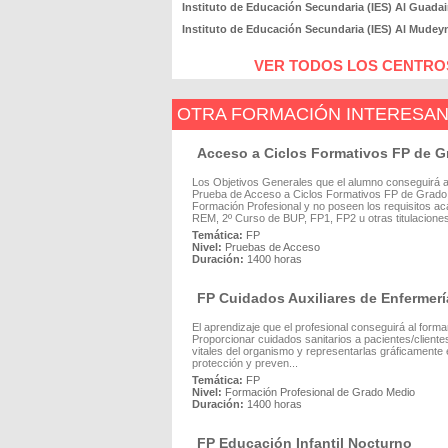
Instituto de Educación Secundaria (IES) Al Guadai
Instituto de Educación Secundaria (IES) Al Mudey
VER TODOS LOS CENTROS
OTRA FORMACIÓN INTERESA
Acceso a Ciclos Formativos FP de 
Los Objetivos Generales que el alumno conseguirá a
Prueba de Acceso a Ciclos Formativos FP de Grado M
Formación Profesional y no poseen los requisitos a
REM, 2º Curso de BUP, FP1, FP2 u otras titulaciones
Temática:
FP
Nivel:
Pruebas de Acceso
Duración:
1400 horas
FP Cuidados Auxiliares de Enfermer
El aprendizaje que el profesional conseguirá al for
Proporcionar cuidados sanitarios a pacientes/cliente
vitales del organismo y representarlas gráficamente
protección y preven...
Temática:
FP
Nivel:
Formación Profesional de Grado Medio
Duración:
1400 horas
FP Educación Infantil Nocturno