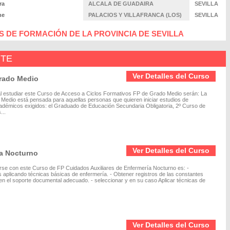
ra
ALCALA DE GUADAIRA
SEVILLA
ne
PALACIOS Y VILLAFRANCA (LOS)
SEVILLA
 DE FORMACIÓN DE LA PROVINCIA DE SEVILLA
NTE
Ver Detalles del Curso
Grado Medio
l estudiar este Curso de Acceso a Ciclos Formativos FP de Grado Medio serán: La
edio está pensada para aquellas personas que quieren iniciar estudios de
cadémicos exigidos: el Graduado de Educación Secundaria Obligatoria, 2º Curso de
...
Ver Detalles del Curso
ía Nocturno
marse con este Curso de FP Cuidados Auxiliares de Enfermería Nocturno es: -
s aplicando técnicas básicas de enfermería. - Obtener registros de las constantes
 en el soporte documental adecuado. - seleccionar y en su caso Aplicar técnicas de
Ver Detalles del Curso