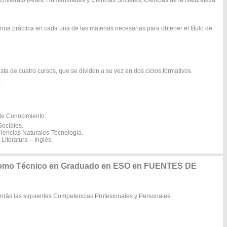
hillerato (Artes, Humanidades y Ciencias Sociales, Ciencias de la Naturaleza
orma práctica en cada una de las materias necesarias para obtener el título de
a de cuatro cursos, que se dividen a su vez en dos ciclos formativos.
:
de Conocimiento:
Sociales.
iencias Naturales-Tecnología.
iteratura – Inglés.
 como Técnico en Graduado en ESO en FUENTES DE
irás las siguientes Competencias Profesionales y Personales: