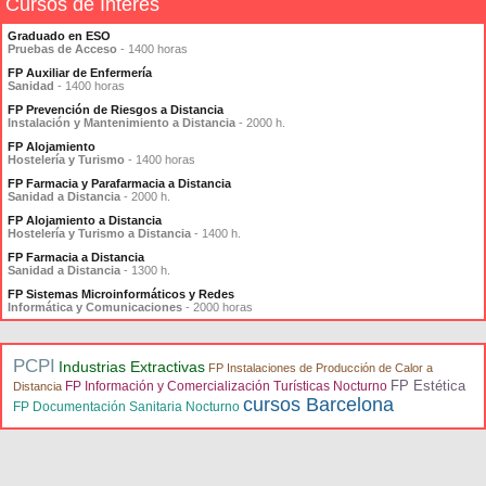
Cursos de Interés
Graduado en ESO
Pruebas de Acceso
- 1400 horas
FP Auxiliar de Enfermería
Sanidad
- 1400 horas
FP Prevención de Riesgos a Distancia
Instalación y Mantenimiento a Distancia
- 2000 h.
FP Alojamiento
Hostelería y Turismo
- 1400 horas
FP Farmacia y Parafarmacia a Distancia
Sanidad a Distancia
- 2000 h.
FP Alojamiento a Distancia
Hostelería y Turismo a Distancia
- 1400 h.
FP Farmacia a Distancia
Sanidad a Distancia
- 1300 h.
FP Sistemas Microinformáticos y Redes
Informática y Comunicaciones
- 2000 horas
PCPI
Industrias Extractivas
FP Instalaciones de Producción de Calor a
FP Estética
FP Información y Comercialización Turísticas Nocturno
Distancia
cursos Barcelona
FP Documentación Sanitaria Nocturno