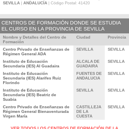
SEVILLA
|
ANDALUCÍA
| Código Postal: 41420
CENTROS DE FORMACIÓN DONDE SE ESTUDIA
EL CURSO EN LA PROVINCIA DE SEVILLA
Nombre y Detalles del Centro de
Ciudad
Provincia
Formación
Centro Privado de Enseñanzas de
SEVILLA
SEVILLA
Régimen General ADA
Instituto de Educación
ALCALA DE
SEVILLA
Secundaria (IES) Al Guadaira
GUADAIRA
Instituto de Educación
FUENTES DE
SEVILLA
Secundaria (IES) Alarifes Ruiz
ANDALUCIA
Florindo
Instituto de Educación
SEVILLA
SEVILLA
Secundaria (IES) Beatriz de
Suabia
Centro Privado de Enseñanzas de
CASTILLEJA
SEVILLA
Régimen General Bienaventurada
DE LA
Virgen María
CUESTA
VER TODOS LOS CENTROS DE FORMACIÓN DE LA