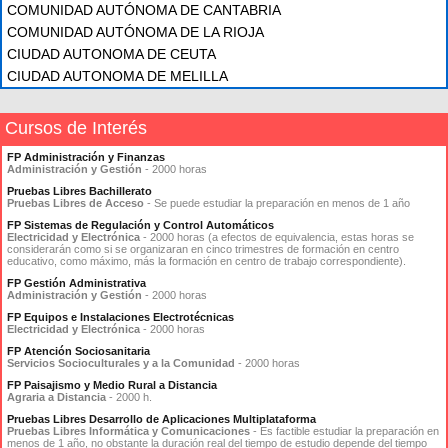
COMUNIDAD AUTÓNOMA DE CANTABRIA
COMUNIDAD AUTÓNOMA DE LA RIOJA
CIUDAD AUTONOMA DE CEUTA
CIUDAD AUTONOMA DE MELILLA
Cursos de Interés
FP Administración y Finanzas
Administración y Gestión
- 2000 horas
Pruebas Libres Bachillerato
Pruebas Libres de Acceso
- Se puede estudiar la preparación en menos de 1 año
FP Sistemas de Regulación y Control Automáticos
Electricidad y Electrónica
- 2000 horas (a efectos de equivalencia, estas horas se
considerarán como si se organizaran en cinco trimestres de formación en centro
educativo, como máximo, más la formación en centro de trabajo correspondiente).
FP Gestión Administrativa
Administración y Gestión
- 2000 horas
FP Equipos e Instalaciones Electrotécnicas
Electricidad y Electrónica
- 2000 horas
FP Atención Sociosanitaria
Servicios Socioculturales y a la Comunidad
- 2000 horas
FP Paisajismo y Medio Rural a Distancia
Agraria a Distancia
- 2000 h.
Pruebas Libres Desarrollo de Aplicaciones Multiplataforma
Pruebas Libres Informática y Comunicaciones
- Es factible estudiar la preparación en
menos de 1 año, no obstante la duración real del tiempo de estudio depende del tiempo