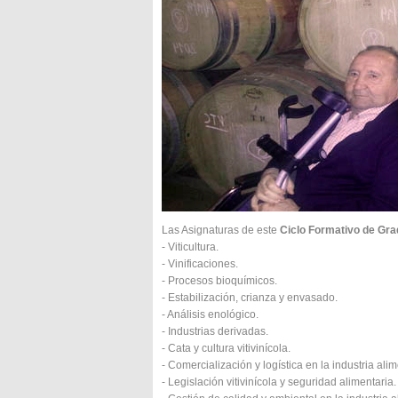
Las Asignaturas de este
Ciclo Formativo de Grad
- Viticultura.
- Vinificaciones.
- Procesos bioquímicos.
- Estabilización, crianza y envasado.
- Análisis enológico.
- Industrias derivadas.
- Cata y cultura vitivinícola.
- Comercialización y logística en la industria alim
- Legislación vitivinícola y seguridad alimentaria.