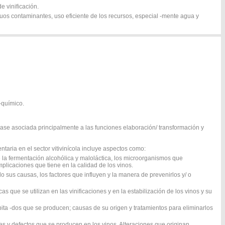
e vinificación.
duos contaminantes, uso eficiente de los recursos, especial -mente agua y
 -químico.
ase asociada principalmente a las funciones elaboración/ transformación y
taria en el sector vitivinícola incluye aspectos como:
 la fermentación alcohólica y maloláctica, los microorganismos que
mplicaciones que tiene en la calidad de los vinos.
do sus causas, los factores que influyen y la manera de prevenirlos y/ o
s que se utilizan en las vinificaciones y en la estabilización de los vinos y su
ita -dos que se producen; causas de su origen y tratamientos para eliminarlos
s y defectos que se producen en los vinos. Alteraciones que originan,