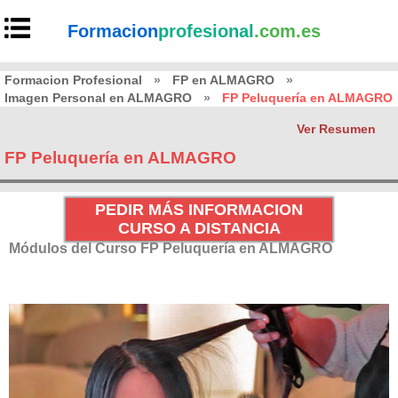
Formacion
profesional
.com.es
Formacion Profesional
»
FP en ALMAGRO
»
Imagen Personal en ALMAGRO
»
FP Peluquería en ALMAGRO
Ver Resumen
FP Peluquería en ALMAGRO
PEDIR MÁS INFORMACION
CURSO A DISTANCIA
Módulos del Curso FP Peluquería en ALMAGRO