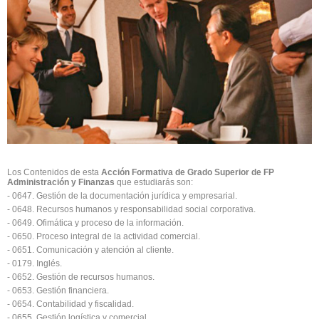
Los Contenidos de esta
Acción Formativa de Grado Superior de FP
Administración y Finanzas
que estudiarás son:
- 0647. Gestión de la documentación jurídica y empresarial.
- 0648. Recursos humanos y responsabilidad social corporativa.
- 0649. Ofimática y proceso de la información.
- 0650. Proceso integral de la actividad comercial.
- 0651. Comunicación y atención al cliente.
- 0179. Inglés.
- 0652. Gestión de recursos humanos.
- 0653. Gestión financiera.
- 0654. Contabilidad y fiscalidad.
- 0655. Gestión logística y comercial.