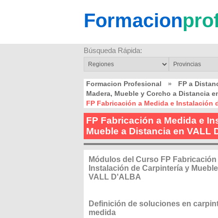
Formacion
pro
Búsqueda Rápida:
Formacion Profesional
»
FP a Distan
Madera, Mueble y Corcho a Distancia 
FP Fabricación a Medida e Instalación 
FP Fabricación a Medida e Ins
Mueble a Distancia en VALL
Módulos del Curso FP Fabricación
Instalación de Carpintería y Mueble
VALL D'ALBA
Definición de soluciones en carpin
medida