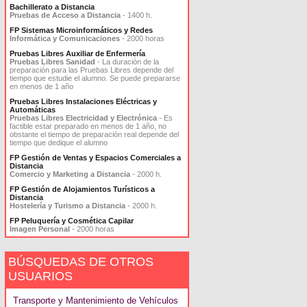
Bachillerato a Distancia
Pruebas de Acceso a Distancia
- 1400 h.
FP Sistemas Microinformáticos y Redes
Informática y Comunicaciones
- 2000 horas
Pruebas Libres Auxiliar de Enfermería
Pruebas Libres Sanidad
- La duración de la
preparación para las Pruebas Libres depende del
tiempo que estudie el alumno. Se puede prepararse
en menos de 1 año
Pruebas Libres Instalaciones Eléctricas y
Automáticas
Pruebas Libres Electricidad y Electrónica
- Es
factible estar preparado en menos de 1 año, no
obstante el tiempo de preparación real depende del
tiempo que dedique el alumno
FP Gestión de Ventas y Espacios Comerciales a
Distancia
Comercio y Marketing a Distancia
- 2000 h.
FP Gestión de Alojamientos Turísticos a
Distancia
Hostelería y Turismo a Distancia
- 2000 h.
FP Peluquería y Cosmética Capilar
Imagen Personal
- 2000 horas
BÚSQUEDAS DE OTROS
USUARIOS
Transporte y Mantenimiento de Vehículos