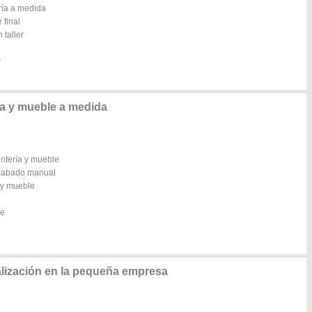
ría a medida
 final
 taller
r
ía y mueble a medida
intería y mueble
 acabado manual
a y mueble
le
alización en la pequeña empresa