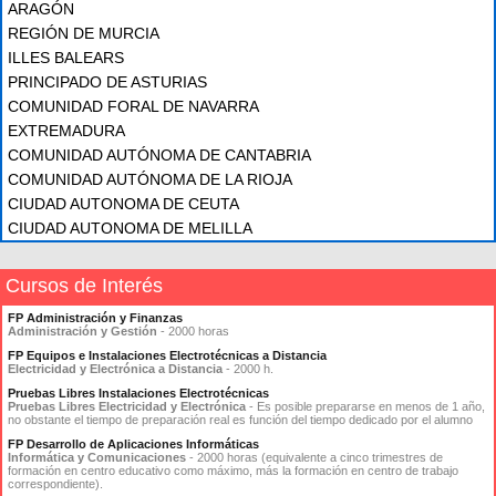
ARAGÓN
REGIÓN DE MURCIA
ILLES BALEARS
PRINCIPADO DE ASTURIAS
COMUNIDAD FORAL DE NAVARRA
EXTREMADURA
COMUNIDAD AUTÓNOMA DE CANTABRIA
COMUNIDAD AUTÓNOMA DE LA RIOJA
CIUDAD AUTONOMA DE CEUTA
CIUDAD AUTONOMA DE MELILLA
Cursos de Interés
FP Administración y Finanzas
Administración y Gestión
- 2000 horas
FP Equipos e Instalaciones Electrotécnicas a Distancia
Electricidad y Electrónica a Distancia
- 2000 h.
Pruebas Libres Instalaciones Electrotécnicas
Pruebas Libres Electricidad y Electrónica
- Es posible prepararse en menos de 1 año,
no obstante el tiempo de preparación real es función del tiempo dedicado por el alumno
FP Desarrollo de Aplicaciones Informáticas
Informática y Comunicaciones
- 2000 horas (equivalente a cinco trimestres de
formación en centro educativo como máximo, más la formación en centro de trabajo
correspondiente).