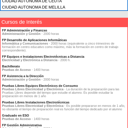
CIUDAD AUTONOMA DE CEUTA
CIUDAD AUTONOMA DE MELILLA
Cursos de Interés
FP Administración y Finanzas
Administración y Gestión
- 2000 horas
FP Desarrollo de Aplicaciones Informáticas
Informática y Comunicaciones
- 2000 horas (equivalente a cinco trimestres de
formación en centro educativo como máximo, más la formación en centro de trabajo
correspondiente).
FP Equipos e Instalaciones Electrotécnicas a Distancia
Electricidad y Electrónica a Distancia
- 2000 h.
Bachillerato
Pruebas de Acceso
- 1400 horas
FP Asistencia a la Dirección
Administración y Gestión
- 2000 horas
Pruebas Libres Equipos Electrónicos de Consumo
Pruebas Libres Electricidad y Electrónica
- La duración de la preparación para las
Pruebas Libres depende del tiempo que estudie el alumno. Es posible estudiar la
preparación en menos de 1 año
Pruebas Libres Instalaciones Electrotécnicas
Pruebas Libres Electricidad y Electrónica
- Es posible prepararse en menos de 1 año,
no obstante el tiempo de preparación real es función del tiempo dedicado por el alumno
Graduado en ESO
Pruebas de Acceso
- 1400 horas
FP Gestión Administrativa