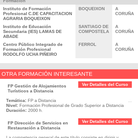
Formación
Instituto de Formación
BOQUEIXON
A
Profesional C.DE CAPACITACION
CORUÑA
AGRARIA BOQUEIXON
Instituto de Educación
SANTIAGO DE
A
Secundaria (IES) LAMAS DE
COMPOSTELA
CORUÑA
ABADE
Centro Público Integrado de
FERROL
A
Formación Profesional
CORUÑA
RODOLFO UCHA PIÑEIRO
OTRA FORMACIÓN INTERESANTE
Ver Detalles del Curso
FP Gestión de Alojamientos
Turísticos a Distancia
Temática:
FP a Distancia
...
Nivel:
Formación Profesional de Grado Superior a Distancia
Duración:
2000 h.
Ver Detalles del Curso
FP Dirección de Servicios en
Restauración a Distancia
La competencia general de este título consiste en dirigir y