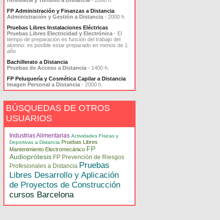
Hostelería y Turismo a Distancia
- 2000 h.
FP Administración y Finanzas a Distancia
Administración y Gestión a Distancia
- 2000 h.
Pruebas Libres Instalaciones Eléctricas
Pruebas Libres Electricidad y Electrónica
- El
tiempo de preparación es función del trabajo del
alumno: es posible estar preparado en menos de 1
año
Bachillerato a Distancia
Pruebas de Acceso a Distancia
- 1400 h.
FP Peluquería y Cosmética Capilar a Distancia
Imagen Personal a Distancia
- 2000 h.
BÚSQUEDAS DE OTROS
USUARIOS
Industrias Alimentarias
Actividades Físicas y
Pruebas Libres
Deportivas a Distancia
FP
Mantenimiento Electromecánico
Audioprótesis
FP Prevención de Riesgos
Pruebas
Profesionales a Distancia
Libres Desarrollo y Aplicación
de Proyectos de Construcción
cursos Barcelona