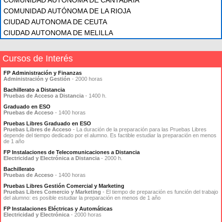
COMUNIDAD AUTÓNOMA DE CANTABRIA
COMUNIDAD AUTÓNOMA DE LA RIOJA
CIUDAD AUTONOMA DE CEUTA
CIUDAD AUTONOMA DE MELILLA
Cursos de Interés
FP Administración y Finanzas
Administración y Gestión
- 2000 horas
Bachillerato a Distancia
Pruebas de Acceso a Distancia
- 1400 h.
Graduado en ESO
Pruebas de Acceso
- 1400 horas
Pruebas Libres Graduado en ESO
Pruebas Libres de Acceso
- La duración de la preparación para las Pruebas Libres
depende del tiempo dedicado por el alumno. Es factible estudiar la preparación en menos
de 1 año
FP Instalaciones de Telecomunicaciones a Distancia
Electricidad y Electrónica a Distancia
- 2000 h.
Bachillerato
Pruebas de Acceso
- 1400 horas
Pruebas Libres Gestión Comercial y Marketing
Pruebas Libres Comercio y Marketing
- El tiempo de preparación es función del trabajo
del alumno: es posible estudiar la preparación en menos de 1 año
FP Instalaciones Eléctricas y Automáticas
Electricidad y Electrónica
- 2000 horas