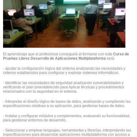
El aprendizaje que el profesional conseguirá al formarse con este
Curso de
Pruebas Libres Desarrollo de Aplicaciones Multiplataforma
será:
- ajustar la configuración lógica del sistema analizando las necesidades y
criterios establecidos para configurar y explotar sistemas informáticos.
- Identificar las necesidades de seguridad analizando vulnerabilidades y
verificando el plan preestablecido para Aplicar técnicas y procedimientos
relacionados con la seguridad en el sistema.
- Interpretar el diseño lógico de bases de datos, analizando y cumpliendo las
especificaciones relativas a su aplicación, para gestionar bases de datos.
- Instalar y configurar módulos y complementos, evaluando su funcionalidad,
para gestionar entornos de desarrollo.
- Seleccionar y emplear lenguajes, herramientas y librerías, interpretando las
especificaciones para desarrollar aplicaciones multiplataforma con acceso a