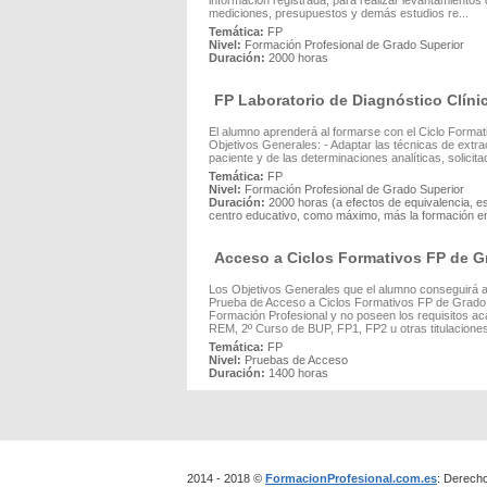
información registrada, para realizar levantamientos
mediciones, presupuestos y demás estudios re...
Temática:
FP
Nivel:
Formación Profesional de Grado Superior
Duración:
2000 horas
FP Laboratorio de Diagnóstico Clín
El alumno aprenderá al formarse con el Ciclo Format
Objetivos Generales: - Adaptar las técnicas de extr
paciente y de las determinaciones analíticas, solicit
Temática:
FP
Nivel:
Formación Profesional de Grado Superior
Duración:
2000 horas (a efectos de equivalencia, e
centro educativo, como máximo, más la formación en
Acceso a Ciclos Formativos FP de 
Los Objetivos Generales que el alumno conseguirá a
Prueba de Acceso a Ciclos Formativos FP de Grado M
Formación Profesional y no poseen los requisitos a
REM, 2º Curso de BUP, FP1, FP2 u otras titulaciones
Temática:
FP
Nivel:
Pruebas de Acceso
Duración:
1400 horas
2014 - 2018 ©
FormacionProfesional.com.es
: Derech