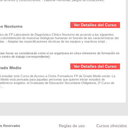
 de terrenos y construcciones. - Elaborar memorias, pliegos de condiciones,
Ver Detalles del Curso
ico Nocturno
ivo de FP Laboratorio de Diagnóstico Clínico Nocturno de acuerdo a los siguientes
acción/obtención de muestras biológicas humanas en función de las características del
adas. - Adaptar las especificaciones técnicas de los equipos y reactivos empl...
stas horas se considerarán como si se organizara en cinco trimestres de formación en
 centro de trabajo correspondiente).
Ver Detalles del Curso
Grado Medio
l estudiar este Curso de Acceso a Ciclos Formativos FP de Grado Medio serán: La
edio está pensada para aquellas personas que quieren iniciar estudios de
cadémicos exigidos: el Graduado de Educación Secundaria Obligatoria, 2º Curso de
...
Reglas de uso
Cursos ofrecidos 
os Reservados