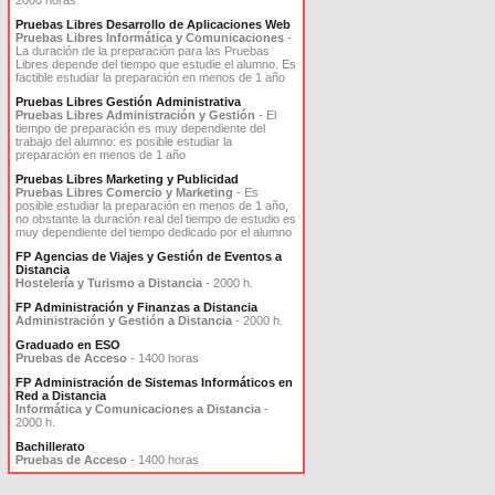
2000 horas
Pruebas Libres Desarrollo de Aplicaciones Web
Pruebas Libres Informática y Comunicaciones
-
La duración de la preparación para las Pruebas
Libres depende del tiempo que estudie el alumno. Es
factible estudiar la preparación en menos de 1 año
Pruebas Libres Gestión Administrativa
Pruebas Libres Administración y Gestión
- El
tiempo de preparación es muy dependiente del
trabajo del alumno: es posible estudiar la
preparación en menos de 1 año
Pruebas Libres Marketing y Publicidad
Pruebas Libres Comercio y Marketing
- Es
posible estudiar la preparación en menos de 1 año,
no obstante la duración real del tiempo de estudio es
muy dependiente del tiempo dedicado por el alumno
FP Agencias de Viajes y Gestión de Eventos a
Distancia
Hostelería y Turismo a Distancia
- 2000 h.
FP Administración y Finanzas a Distancia
Administración y Gestión a Distancia
- 2000 h.
Graduado en ESO
Pruebas de Acceso
- 1400 horas
FP Administración de Sistemas Informáticos en
Red a Distancia
Informática y Comunicaciones a Distancia
-
2000 h.
Bachillerato
Pruebas de Acceso
- 1400 horas