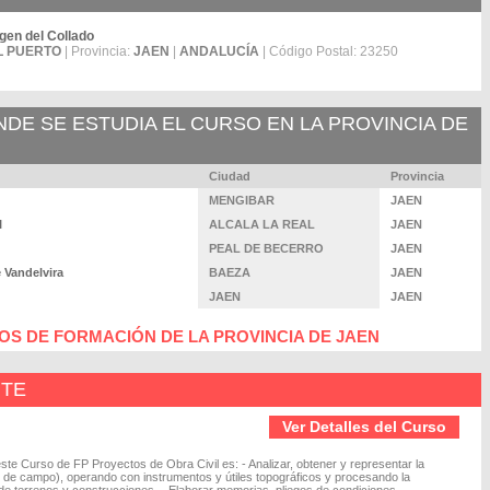
rgen del Collado
L PUERTO
| Provincia:
JAEN
|
ANDALUCÍA
| Código Postal: 23250
E SE ESTUDIA EL CURSO EN LA PROVINCIA DE
Ciudad
Provincia
MENGIBAR
JAEN
I
ALCALA LA REAL
JAEN
PEAL DE BECERRO
JAEN
 Vandelvira
BAEZA
JAEN
JAEN
JAEN
S DE FORMACIÓN DE LA PROVINCIA DE JAEN
NTE
Ver Detalles del Curso
este Curso de FP Proyectos de Obra Civil es: - Analizar, obtener y representar la
y de campo), operando con instrumentos y útiles topográficos y procesando la