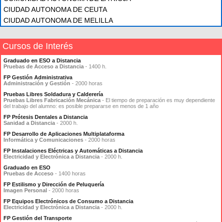
CIUDAD AUTONOMA DE CEUTA
CIUDAD AUTONOMA DE MELILLA
Cursos de Interés
Graduado en ESO a Distancia
Pruebas de Acceso a Distancia
- 1400 h.
FP Gestión Administrativa
Administración y Gestión
- 2000 horas
Pruebas Libres Soldadura y Calderería
Pruebas Libres Fabricación Mecánica
- El tiempo de preparación es muy dependiente
del trabajo del alumno: es posible prepararse en menos de 1 año
FP Prótesis Dentales a Distancia
Sanidad a Distancia
- 2000 h.
FP Desarrollo de Aplicaciones Multiplataforma
Informática y Comunicaciones
- 2000 horas
FP Instalaciones Eléctricas y Automáticas a Distancia
Electricidad y Electrónica a Distancia
- 2000 h.
Graduado en ESO
Pruebas de Acceso
- 1400 horas
FP Estilismo y Dirección de Peluquería
Imagen Personal
- 2000 horas
FP Equipos Electrónicos de Consumo a Distancia
Electricidad y Electrónica a Distancia
- 2000 h.
FP Gestión del Transporte