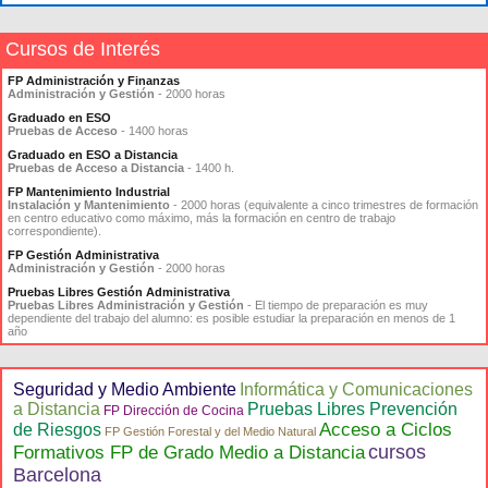
Cursos de Interés
FP Administración y Finanzas
Administración y Gestión
- 2000 horas
Graduado en ESO
Pruebas de Acceso
- 1400 horas
Graduado en ESO a Distancia
Pruebas de Acceso a Distancia
- 1400 h.
FP Mantenimiento Industrial
Instalación y Mantenimiento
- 2000 horas (equivalente a cinco trimestres de formación
en centro educativo como máximo, más la formación en centro de trabajo
correspondiente).
FP Gestión Administrativa
Administración y Gestión
- 2000 horas
Pruebas Libres Gestión Administrativa
Pruebas Libres Administración y Gestión
- El tiempo de preparación es muy
dependiente del trabajo del alumno: es posible estudiar la preparación en menos de 1
año
Seguridad y Medio Ambiente
Informática y Comunicaciones
a Distancia
Pruebas Libres Prevención
FP Dirección de Cocina
Acceso a Ciclos
de Riesgos
FP Gestión Forestal y del Medio Natural
cursos
Formativos FP de Grado Medio a Distancia
Barcelona