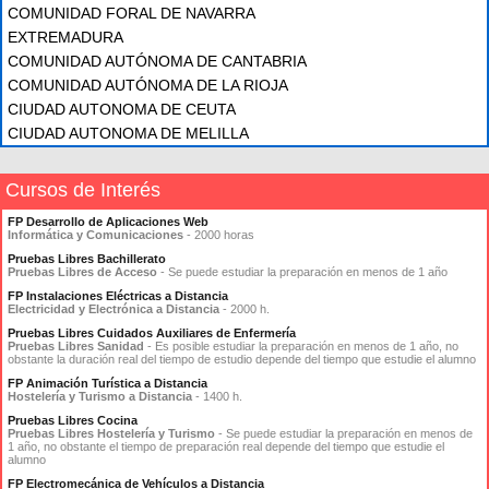
COMUNIDAD FORAL DE NAVARRA
EXTREMADURA
COMUNIDAD AUTÓNOMA DE CANTABRIA
COMUNIDAD AUTÓNOMA DE LA RIOJA
CIUDAD AUTONOMA DE CEUTA
CIUDAD AUTONOMA DE MELILLA
Cursos de Interés
FP Desarrollo de Aplicaciones Web
Informática y Comunicaciones
- 2000 horas
Pruebas Libres Bachillerato
Pruebas Libres de Acceso
- Se puede estudiar la preparación en menos de 1 año
FP Instalaciones Eléctricas a Distancia
Electricidad y Electrónica a Distancia
- 2000 h.
Pruebas Libres Cuidados Auxiliares de Enfermería
Pruebas Libres Sanidad
- Es posible estudiar la preparación en menos de 1 año, no
obstante la duración real del tiempo de estudio depende del tiempo que estudie el alumno
FP Animación Turística a Distancia
Hostelería y Turismo a Distancia
- 1400 h.
Pruebas Libres Cocina
Pruebas Libres Hostelería y Turismo
- Se puede estudiar la preparación en menos de
1 año, no obstante el tiempo de preparación real depende del tiempo que estudie el
alumno
FP Electromecánica de Vehículos a Distancia