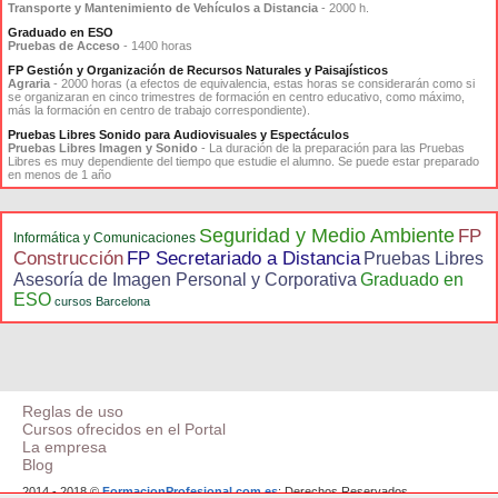
Transporte y Mantenimiento de Vehículos a Distancia
- 2000 h.
Graduado en ESO
Pruebas de Acceso
- 1400 horas
FP Gestión y Organización de Recursos Naturales y Paisajísticos
Agraria
- 2000 horas (a efectos de equivalencia, estas horas se considerarán como si
se organizaran en cinco trimestres de formación en centro educativo, como máximo,
más la formación en centro de trabajo correspondiente).
Pruebas Libres Sonido para Audiovisuales y Espectáculos
Pruebas Libres Imagen y Sonido
- La duración de la preparación para las Pruebas
Libres es muy dependiente del tiempo que estudie el alumno. Se puede estar preparado
en menos de 1 año
Seguridad y Medio Ambiente
FP
Informática y Comunicaciones
Construcción
FP Secretariado a Distancia
Pruebas Libres
Asesoría de Imagen Personal y Corporativa
Graduado en
ESO
cursos Barcelona
Reglas de uso
Cursos ofrecidos en el Portal
La empresa
Blog
2014 - 2018 ©
FormacionProfesional.com.es
: Derechos Reservados