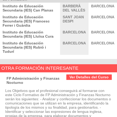
Instituto de Educación
BARBERÀ
BARCELONA
Secundaria (IES) Can Planas
DEL VALLÈS
Instituto de Educación
SANT JOAN
BARCELONA
Secundaria (IES) Francesc
DESPI
Ferrer i Guàrdia
Instituto de Educación
BARCELONA
BARCELONA
Secundaria (IES) Lluïsa Cura
Instituto de Educación
BARCELONA
BARCELONA
Secundaria (IES) Rubió i
Tudurí
OTRA FORMACIÓN INTERESANTE
Ver Detalles del Curso
FP Administración y Finanzas
Nocturno
Los Objetivos que el profesional conseguirá al formarse con
este Ciclo Formativo de FP Administración y Finanzas Nocturno
serán los siguientes: - Analizar y confeccionar los documentos o
comunicaciones que se utilizan en la empresa, identificando la
tipología de los mismos y su finalidad, para gestionarlos. -
Identificar y seleccionar las expresiones de lengua inglesa,
propias de la empresa, para elaborar documentos y