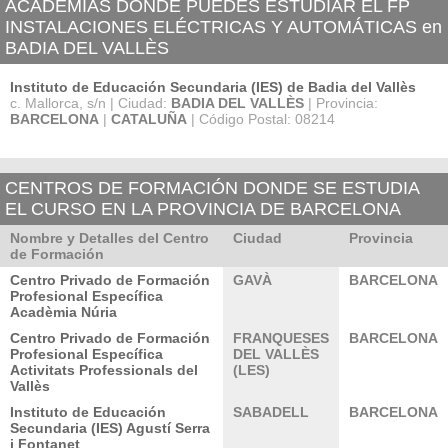
ACADEMIAS DÓNDE PUEDES ESTUDIAR EL FP
INSTALACIONES ELÉCTRICAS Y AUTOMÁTICAS en
BADIA DEL VALLÈS
Instituto de Educación Secundaria (IES) de Badia del Vallès
c. Mallorca, s/n | Ciudad:
BADIA DEL VALLÈS
| Provincia:
BARCELONA
|
CATALUÑA
| Código Postal: 08214
CENTROS DE FORMACIÓN DONDE SE ESTUDIA
EL CURSO EN LA PROVINCIA DE BARCELONA
Nombre y Detalles del Centro
Ciudad
Provincia
de Formación
Centro Privado de Formación
GAVÀ
BARCELONA
Profesional Específica
Acadèmia Núria
Centro Privado de Formación
FRANQUESES
BARCELONA
Profesional Específica
DEL VALLÈS
Activitats Professionals del
(LES)
Vallès
Instituto de Educación
SABADELL
BARCELONA
Secundaria (IES) Agustí Serra
i Fontanet