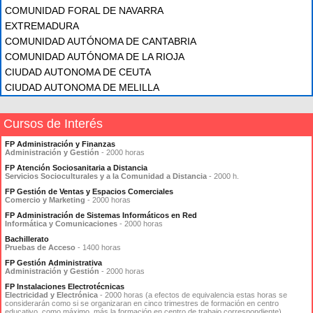
COMUNIDAD FORAL DE NAVARRA
EXTREMADURA
COMUNIDAD AUTÓNOMA DE CANTABRIA
COMUNIDAD AUTÓNOMA DE LA RIOJA
CIUDAD AUTONOMA DE CEUTA
CIUDAD AUTONOMA DE MELILLA
Cursos de Interés
FP Administración y Finanzas
Administración y Gestión
- 2000 horas
FP Atención Sociosanitaria a Distancia
Servicios Socioculturales y a la Comunidad a Distancia
- 2000 h.
FP Gestión de Ventas y Espacios Comerciales
Comercio y Marketing
- 2000 horas
FP Administración de Sistemas Informáticos en Red
Informática y Comunicaciones
- 2000 horas
Bachillerato
Pruebas de Acceso
- 1400 horas
FP Gestión Administrativa
Administración y Gestión
- 2000 horas
FP Instalaciones Electrotécnicas
Electricidad y Electrónica
- 2000 horas (a efectos de equivalencia estas horas se
considerarán como si se organizaran en cinco trimestres de formación en centro
educativo, como máximo, más la formación en centro de trabajo correspondiente).