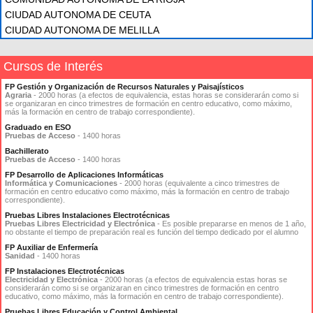
CIUDAD AUTONOMA DE CEUTA
CIUDAD AUTONOMA DE MELILLA
Cursos de Interés
FP Gestión y Organización de Recursos Naturales y Paisajísticos
Agraria
- 2000 horas (a efectos de equivalencia, estas horas se considerarán como si
se organizaran en cinco trimestres de formación en centro educativo, como máximo,
más la formación en centro de trabajo correspondiente).
Graduado en ESO
Pruebas de Acceso
- 1400 horas
Bachillerato
Pruebas de Acceso
- 1400 horas
FP Desarrollo de Aplicaciones Informáticas
Informática y Comunicaciones
- 2000 horas (equivalente a cinco trimestres de
formación en centro educativo como máximo, más la formación en centro de trabajo
correspondiente).
Pruebas Libres Instalaciones Electrotécnicas
Pruebas Libres Electricidad y Electrónica
- Es posible prepararse en menos de 1 año,
no obstante el tiempo de preparación real es función del tiempo dedicado por el alumno
FP Auxiliar de Enfermería
Sanidad
- 1400 horas
FP Instalaciones Electrotécnicas
Electricidad y Electrónica
- 2000 horas (a efectos de equivalencia estas horas se
considerarán como si se organizaran en cinco trimestres de formación en centro
educativo, como máximo, más la formación en centro de trabajo correspondiente).
Pruebas Libres Educación y Control Ambiental