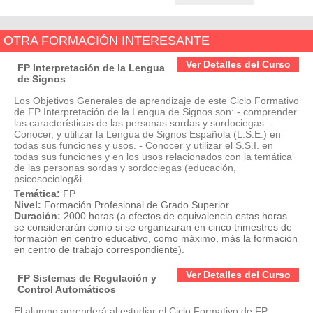
OTRA FORMACIÓN INTERESANTE
Ver Detalles del Curso
FP Interpretación de la Lengua
de Signos
Los Objetivos Generales de aprendizaje de este Ciclo Formativo
de FP Interpretación de la Lengua de Signos son: - comprender
las características de las personas sordas y sordociegas. -
Conocer, y utilizar la Lengua de Signos Española (L.S.E.) en
todas sus funciones y usos. - Conocer y utilizar el S.S.I. en
todas sus funciones y en los usos relacionados con la temática
de las personas sordas y sordociegas (educación,
psicosociolog&i...
Temática:
FP
Nivel:
Formación Profesional de Grado Superior
Duración:
2000 horas (a efectos de equivalencia estas horas
se considerarán como si se organizaran en cinco trimestres de
formación en centro educativo, como máximo, más la formación
en centro de trabajo correspondiente).
Ver Detalles del Curso
FP Sistemas de Regulación y
Control Automáticos
El alumno aprenderá al estudiar el Ciclo Formativo de FP