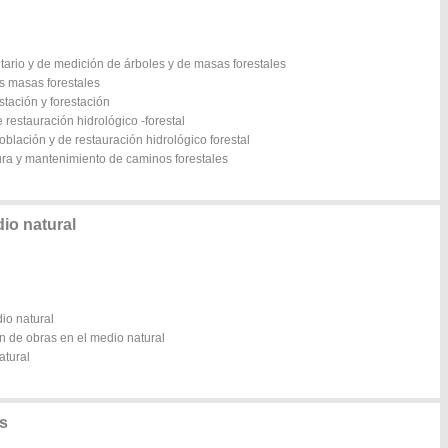
ntario y de medición de árboles y de masas forestales
as masas forestales
stación y forestación
 restauración hidrológico -forestal
oblación y de restauración hidrológico forestal
tura y mantenimiento de caminos forestales
io natural
dio natural
ón de obras en el medio natural
atural
es