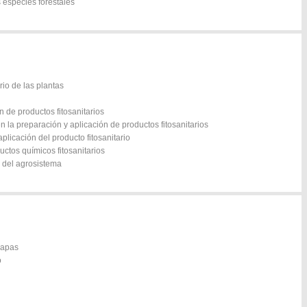
s especies forestales
rio de las plantas
 de productos fitosanitarios
 la preparación y aplicación de productos fitosanitarios
plicación del producto fitosanitario
uctos químicos fitosanitarios
o del agrosistema
mapas
o