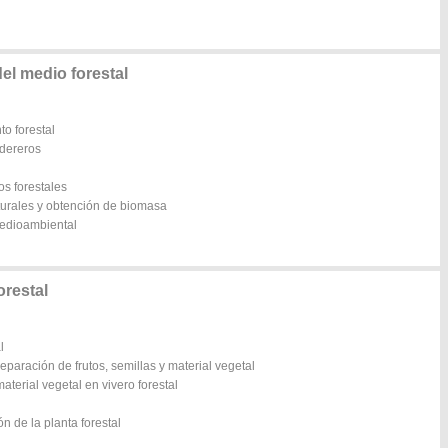
el medio forestal
o forestal
adereros
os forestales
turales y obtención de biomasa
medioambiental
orestal
l
paración de frutos, semillas y material vegetal
terial vegetal en vivero forestal
n de la planta forestal