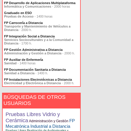
FP Desarrollo de Aplicaciones Multiplataforma
Informática y Comunicaciones
- 2000 horas
Graduado en ESO
Pruebas de Acceso
- 1400 horas
FP Carrocería a Distancia
Transporte y Mantenimiento de Vehículos a
Distancia
- 2000 h.
FP Integración Social a Distancia
Servicios Socioculturales y a la Comunidad a
Distancia
- 1700 h.
FP Gestión Administrativa a Distancia
Administración y Gestión a Distancia
- 2000 h.
FP Auxiliar de Enfermería
Sanidad
- 1400 horas
FP Documentación Sanitaria a Distancia
Sanidad a Distancia
- 1400 h.
FP Instalaciones Electrotécnicas a Distancia
Electricidad y Electrónica a Distancia
- 2000 h.
BÚSQUEDAS DE OTROS
USUARIOS
Pruebas Libres Vidrio y
Cerámica
FP
Administración y Gestión
Mecatrónica Industrial a Distancia
Pruebas Libres Realización de Audiovisuales y