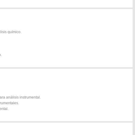
lisis químico.
o.
ra análisis instrumental.
trumentales.
ental.