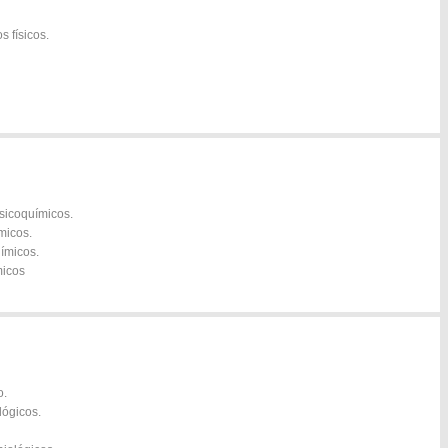
s físicos.
isicoquímicos.
micos.
uímicos.
micos
o.
lógicos.