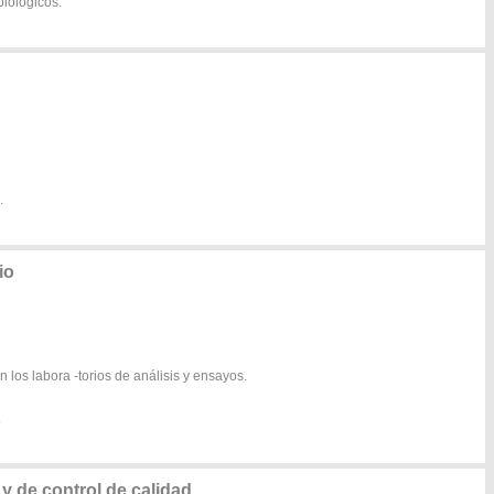
biológicos.
.
io
 los labora -torios de análisis y ensayos.
.
 y de control de calidad