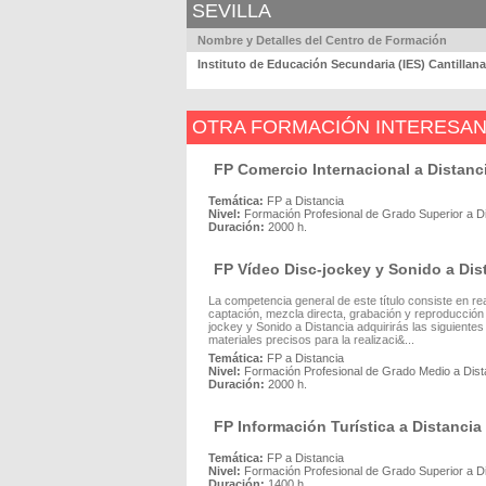
SEVILLA
Nombre y Detalles del Centro de Formación
Instituto de Educación Secundaria (IES) Cantillana
OTRA FORMACIÓN INTERESA
FP Comercio Internacional a Distanc
Temática:
FP a Distancia
Nivel:
Formación Profesional de Grado Superior a D
Duración:
2000 h.
FP Vídeo Disc-jockey y Sonido a Dis
La competencia general de este título consiste en rea
captación, mezcla directa, grabación y reproducción
jockey y Sonido a Distancia adquirirás las siguient
materiales precisos para la realizaci&...
Temática:
FP a Distancia
Nivel:
Formación Profesional de Grado Medio a Dist
Duración:
2000 h.
FP Información Turística a Distancia
Temática:
FP a Distancia
Nivel:
Formación Profesional de Grado Superior a D
Duración:
1400 h.