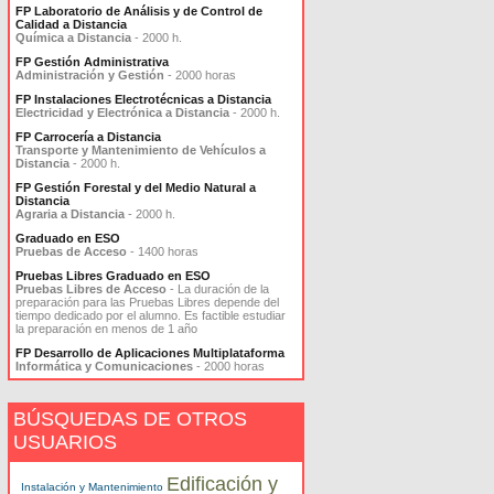
FP Laboratorio de Análisis y de Control de
Calidad a Distancia
Química a Distancia
- 2000 h.
FP Gestión Administrativa
Administración y Gestión
- 2000 horas
FP Instalaciones Electrotécnicas a Distancia
Electricidad y Electrónica a Distancia
- 2000 h.
FP Carrocería a Distancia
Transporte y Mantenimiento de Vehículos a
Distancia
- 2000 h.
FP Gestión Forestal y del Medio Natural a
Distancia
Agraria a Distancia
- 2000 h.
Graduado en ESO
Pruebas de Acceso
- 1400 horas
Pruebas Libres Graduado en ESO
Pruebas Libres de Acceso
- La duración de la
preparación para las Pruebas Libres depende del
tiempo dedicado por el alumno. Es factible estudiar
la preparación en menos de 1 año
FP Desarrollo de Aplicaciones Multiplataforma
Informática y Comunicaciones
- 2000 horas
BÚSQUEDAS DE OTROS
USUARIOS
Edificación y
Instalación y Mantenimiento