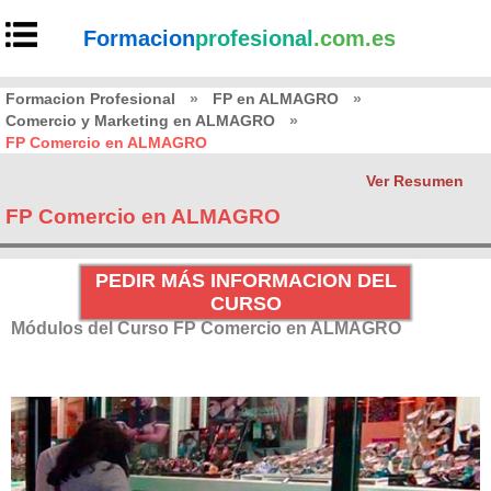
Formacion
profesional
.com.es
Formacion Profesional
»
FP en ALMAGRO
»
Comercio y Marketing en ALMAGRO
»
FP Comercio en ALMAGRO
Ver Resumen
FP Comercio en ALMAGRO
PEDIR MÁS INFORMACION DEL
CURSO
Módulos del Curso FP Comercio en ALMAGRO