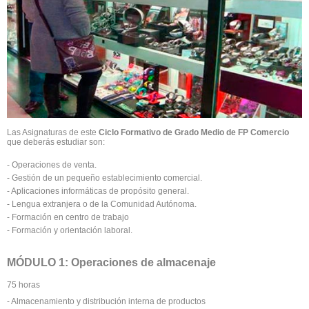
Las Asignaturas de este
Ciclo Formativo de Grado Medio de FP Comercio
que deberás estudiar son:
- Operaciones de venta.
- Gestión de un pequeño establecimiento comercial.
- Aplicaciones informáticas de propósito general.
- Lengua extranjera o de la Comunidad Autónoma.
- Formación en centro de trabajo
- Formación y orientación laboral.
MÓDULO 1: Operaciones de almacenaje
75 horas
- Almacenamiento y distribución interna de productos