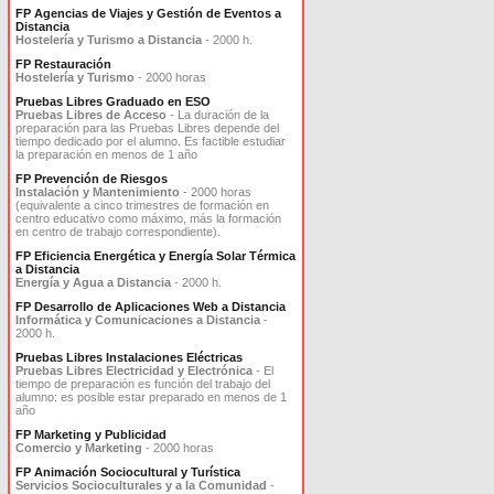
FP Agencias de Viajes y Gestión de Eventos a
Distancia
Hostelería y Turismo a Distancia
- 2000 h.
FP Restauración
Hostelería y Turismo
- 2000 horas
Pruebas Libres Graduado en ESO
Pruebas Libres de Acceso
- La duración de la
preparación para las Pruebas Libres depende del
tiempo dedicado por el alumno. Es factible estudiar
la preparación en menos de 1 año
FP Prevención de Riesgos
Instalación y Mantenimiento
- 2000 horas
(equivalente a cinco trimestres de formación en
centro educativo como máximo, más la formación
en centro de trabajo correspondiente).
FP Eficiencia Energética y Energía Solar Térmica
a Distancia
Energía y Agua a Distancia
- 2000 h.
FP Desarrollo de Aplicaciones Web a Distancia
Informática y Comunicaciones a Distancia
-
2000 h.
Pruebas Libres Instalaciones Eléctricas
Pruebas Libres Electricidad y Electrónica
- El
tiempo de preparación es función del trabajo del
alumno: es posible estar preparado en menos de 1
año
FP Marketing y Publicidad
Comercio y Marketing
- 2000 horas
FP Animación Sociocultural y Turística
Servicios Socioculturales y a la Comunidad
-