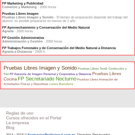
FP Marketing y Publicidad
Comercio y Marketing
- 2000 horas
Pruebas Libres Imagen
Pruebas Libres Imagen y Sonido
- El tiempo de preparación depende del trabajo del
alumno: es posible prepararse en menos de 1 año
FP Aprovechamiento y Conservación del Medio Natural
Agraria
- 2000 horas
FP Gestión Administrativa
Administración y Gestión
- 2000 horas
FP Trabajos Forestales y de Conservación del Medio Natural a Distancia
Agraria a Distancia
- 2000 h.
Pruebas Libres Imagen y Sonido
Pruebas Libres Textil, Confección y
Pruebas Libres
Piel
FP Asesoría de Imagen Personal y Corporativa a Distancia
FP Secretariado Nocturno
Cocina
Pruebas Libres Animación de
Actividades Físicas y Deportivas
cursos Barcelona
Reglas de uso
Cursos ofrecidos en el Portal
La empresa
Blog
2014 - 2018 ©
FormacionProfesional.com.es
: Derechos Reservados