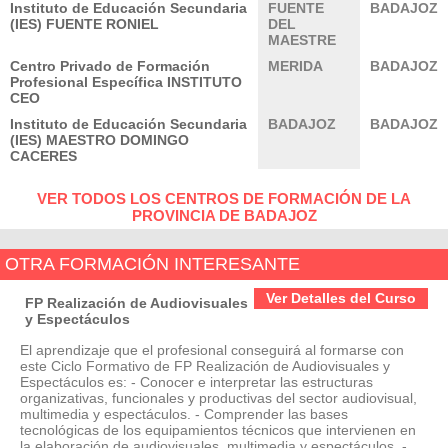
Instituto de Educación Secundaria
FUENTE
BADAJOZ
(IES) FUENTE RONIEL
DEL
MAESTRE
Centro Privado de Formación
MERIDA
BADAJOZ
Profesional Específica INSTITUTO
CEO
Instituto de Educación Secundaria
BADAJOZ
BADAJOZ
(IES) MAESTRO DOMINGO
CACERES
VER TODOS LOS CENTROS DE FORMACIÓN DE LA
PROVINCIA DE BADAJOZ
OTRA FORMACIÓN INTERESANTE
Ver Detalles del Curso
FP Realización de Audiovisuales
y Espectáculos
El aprendizaje que el profesional conseguirá al formarse con
este Ciclo Formativo de FP Realización de Audiovisuales y
Espectáculos es: - Conocer e interpretar las estructuras
organizativas, funcionales y productivas del sector audiovisual,
multimedia y espectáculos. - Comprender las bases
tecnológicas de los equipamientos técnicos que intervienen en
la elaboración de audiovisuales, multimedia y espectáculos. -...