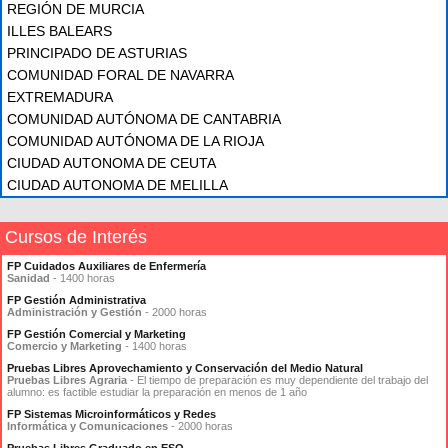
REGIÓN DE MURCIA
ILLES BALEARS
PRINCIPADO DE ASTURIAS
COMUNIDAD FORAL DE NAVARRA
EXTREMADURA
COMUNIDAD AUTÓNOMA DE CANTABRIA
COMUNIDAD AUTÓNOMA DE LA RIOJA
CIUDAD AUTONOMA DE CEUTA
CIUDAD AUTONOMA DE MELILLA
Cursos de Interés
FP Cuidados Auxiliares de Enfermería
Sanidad
- 1400 horas
FP Gestión Administrativa
Administración y Gestión
- 2000 horas
FP Gestión Comercial y Marketing
Comercio y Marketing
- 1400 horas
Pruebas Libres Aprovechamiento y Conservación del Medio Natural
Pruebas Libres Agraria
- El tiempo de preparación es muy dependiente del trabajo del
alumno: es factible estudiar la preparación en menos de 1 año
FP Sistemas Microinformáticos y Redes
Informática y Comunicaciones
- 2000 horas
Pruebas Libres Graduado en ESO