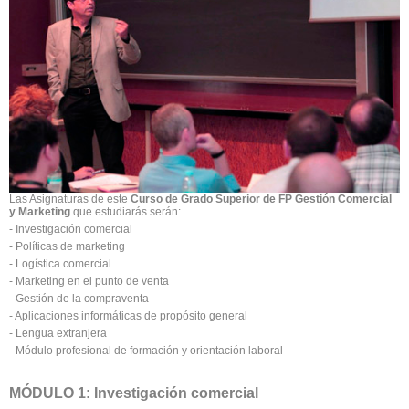
Las Asignaturas de este
Curso de Grado Superior de FP Gestión Comercial
y Marketing
que estudiarás serán:
- Investigación comercial
- Políticas de marketing
- Logística comercial
- Marketing en el punto de venta
- Gestión de la compraventa
- Aplicaciones informáticas de propósito general
- Lengua extranjera
- Módulo profesional de formación y orientación laboral
MÓDULO 1: Investigación comercial