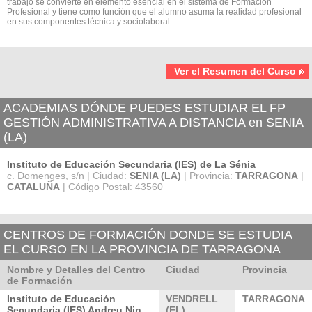
trabajo se convierte en elemento esencial en el sistema de Formación
Profesional y tiene como función que el alumno asuma la realidad profesional
en sus componentes técnica y sociolaboral.
Ver el Resumen del Curso
ACADEMIAS DÓNDE PUEDES ESTUDIAR EL FP
GESTIÓN ADMINISTRATIVA A DISTANCIA en SENIA
(LA)
Instituto de Educación Secundaria (IES) de La Sénia
c. Domenges, s/n | Ciudad:
SENIA (LA)
| Provincia:
TARRAGONA
|
CATALUÑA
| Código Postal: 43560
CENTROS DE FORMACIÓN DONDE SE ESTUDIA
EL CURSO EN LA PROVINCIA DE TARRAGONA
Nombre y Detalles del Centro
Ciudad
Provincia
de Formación
Instituto de Educación
VENDRELL
TARRAGONA
Secundaria (IES) Andreu Nin
(EL)