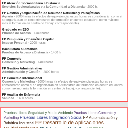
FP Atención Sociosanitaria a Distancia
Servicios Socioculturales y a la Comunidad a Distancia
- 2000 h.
FP Gestión y Organización de Recursos Naturales y Paisajísticos
Agraria
- 2000 horas (a efectos de equivalencia, estas horas se considerarán como si
se organizaran en cinco trimestres de formación en centro educativo, como máximo,
más la formación en centro de trabajo correspondiente).
Graduado en ESO
Pruebas de Acceso
- 1400 horas
FP Peluquería y Cosmética Capilar
Imagen Personal
- 2000 horas
Bachillerato a Distancia
Pruebas de Acceso a Distancia
- 1400 h.
FP Comercio
Comercio y Marketing
- 1400 horas
FP Gestión Administrativa
Administración y Gestión
- 2000 horas
FP Comercio Internacional
Comercio y Marketing
- 2000 horas (a efectos de equivalencia estas horas se
considerarán como si se organizaran en 5 trimestres de formación en centro educativo,
como máximo, más la formación en centro de trabajo correspondiente).
FP Auxiliar de Enfermería
Sanidad
- 1400 horas
Pruebas Libres Seguridad y Medio Ambiente
Pruebas Libres Comercio y
Pruebas Libres Integración Social
FP Automatización y
Marketing
FP Desarrollo de Aplicaciones
Robótica Industrial