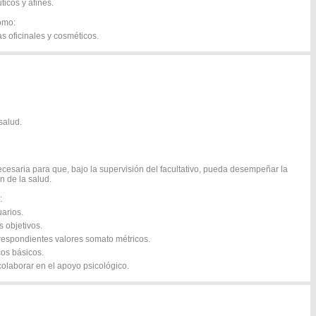
icos y afines.
omo:
s oficinales y cosméticos.
salud.
cesaria para que, bajo la supervisión del facultativo, pueda desempeñar la
n de la salud.
:
uarios.
s objetivos.
respondientes valores somato métricos.
cos básicos.
olaborar en el apoyo psicológico.