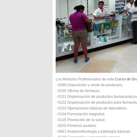
Los Módulos Profesionales de este
Curso de Gr
- 0099 Disposición y venta de productos.
- 0100 Oficina de farmacia.
- 0101 Dispensación de productos farmacéuticos
- 0102 Dispensación de productos para farmacéu
- 0103 Operaciones básicas de laboratorio.
- 0104 Formulación magistral.
- 0105 Promoción de la salud.
- 0020 Primeros auxilios.
- 0061 Anatomofisiología y patología básicas.