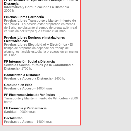
FP Desarrollo de Aplicaciones Multiplataforma a
Distancia
Informática y Comunicaciones a Distancia
-
2000 h.
Pruebas Libres Carrocería
Pruebas Libres Transporte y Mantenimiento de
Vehículos
- Es posible estar preparado en menos
de 1 año, no obstante el tiempo de preparación real
es función del tiempo que estudie el alumno
Pruebas Libres Equipos e Instalaciones
Electrotécnicas
Pruebas Libres Electricidad y Electrónica
- El
tiempo de preparación depende del trabajo del
alumno: es factible estudiar la preparación en menos
de 1 año
FP Integración Social a Distancia
Servicios Socioculturales y a la Comunidad a
Distancia
- 1700 h.
Bachillerato a Distancia
Pruebas de Acceso a Distancia
- 1400 h.
Graduado en ESO
Pruebas de Acceso
- 1400 horas
FP Electromecánica de Vehículos
Transporte y Mantenimiento de Vehículos
- 2000
horas
FP Farmacia y Parafarmacia
Sanidad
- 2000 horas
Bachillerato
Pruebas de Acceso
- 1400 horas