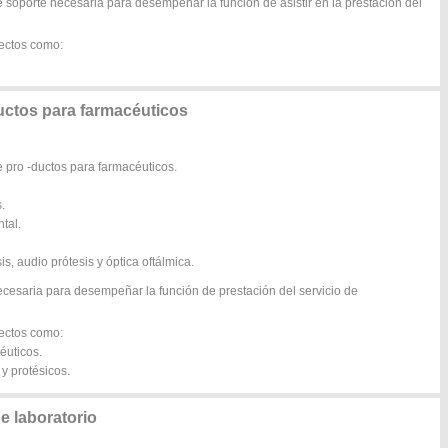
 soporte necesaria para desempeñar la función de asistir en la prestación del
pectos como:
ctos para farmacéuticos
 pro -ductos para farmacéuticos.
.
tal.
s, audio prótesis y óptica oftálmica.
ecesaria para desempeñar la función de prestación del servicio de
pectos como:
éuticos.
y protésicos.
 laboratorio