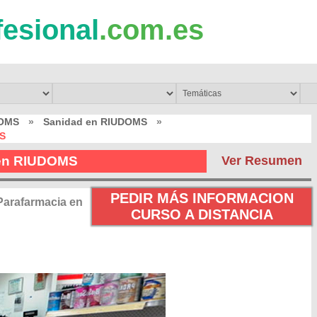
fesional
.com.es
DOMS
»
Sanidad en RIUDOMS
»
MS
 en RIUDOMS
Ver Resumen
PEDIR MÁS INFORMACION
Parafarmacia en
CURSO A DISTANCIA