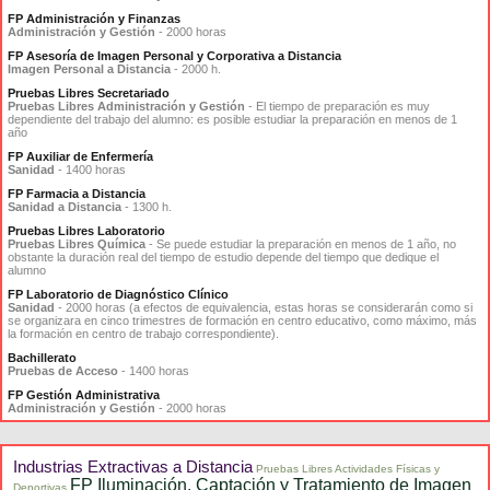
FP Administración y Finanzas
Administración y Gestión
- 2000 horas
FP Asesoría de Imagen Personal y Corporativa a Distancia
Imagen Personal a Distancia
- 2000 h.
Pruebas Libres Secretariado
Pruebas Libres Administración y Gestión
- El tiempo de preparación es muy
dependiente del trabajo del alumno: es posible estudiar la preparación en menos de 1
año
FP Auxiliar de Enfermería
Sanidad
- 1400 horas
FP Farmacia a Distancia
Sanidad a Distancia
- 1300 h.
Pruebas Libres Laboratorio
Pruebas Libres Química
- Se puede estudiar la preparación en menos de 1 año, no
obstante la duración real del tiempo de estudio depende del tiempo que dedique el
alumno
FP Laboratorio de Diagnóstico Clínico
Sanidad
- 2000 horas (a efectos de equivalencia, estas horas se considerarán como si
se organizara en cinco trimestres de formación en centro educativo, como máximo, más
la formación en centro de trabajo correspondiente).
Bachillerato
Pruebas de Acceso
- 1400 horas
FP Gestión Administrativa
Administración y Gestión
- 2000 horas
Industrias Extractivas a Distancia
Pruebas Libres Actividades Físicas y
FP Iluminación, Captación y Tratamiento de Imagen
Deportivas