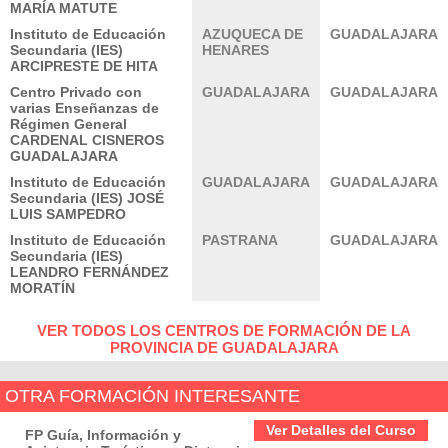
MARÍA MATUTE
Instituto de Educación
AZUQUECA DE
GUADALAJARA
Secundaria (IES)
HENARES
ARCIPRESTE DE HITA
Centro Privado con
GUADALAJARA
GUADALAJARA
varias Enseñanzas de
Régimen General
CARDENAL CISNEROS
GUADALAJARA
Instituto de Educación
GUADALAJARA
GUADALAJARA
Secundaria (IES) JOSÉ
LUIS SAMPEDRO
Instituto de Educación
PASTRANA
GUADALAJARA
Secundaria (IES)
LEANDRO FERNÁNDEZ
MORATÍN
VER TODOS LOS CENTROS DE FORMACIÓN DE LA
PROVINCIA DE GUADALAJARA
OTRA FORMACIÓN INTERESANTE
Ver Detalles del Curso
FP Guía, Información y