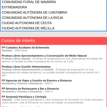
COMUNIDAD FORAL DE NAVARRA
EXTREMADURA
COMUNIDAD AUTÓNOMA DE CANTABRIA
COMUNIDAD AUTÓNOMA DE LA RIOJA
CIUDAD AUTONOMA DE CEUTA
CIUDAD AUTONOMA DE MELILLA
Cursos de Interés
FP Cuidados Auxiliares de Enfermería
Sanidad
- 1400 horas
Pruebas Libres Aprovechamiento y Conservación del Medio Natural
Pruebas Libres Agraria
- El tiempo de preparación es muy dependiente del trabajo del
alumno: es factible estudiar la preparación en menos de 1 año
Pruebas Libres Gestión Administrativa
Pruebas Libres Administración y Gestión
- El tiempo de preparación es muy
dependiente del trabajo del alumno: es posible estudiar la preparación en menos de 1
año
FP Agencias de Viajes y Gestión de Eventos a Distancia
Hostelería y Turismo a Distancia
- 2000 h.
FP Servicios de Restaurante y Bar a Distancia
Hostelería y Turismo a Distancia
- 1400 h.
FP Anatomía Patológica y Citología
Sanidad
- 2000 horas (equivalente a cinco trimestres de formación en centro educativo
como máximo, más la formación en centro de trabajo correspondiente).